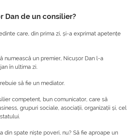
r Dan de un consilier?
edinte care, din prima zi, și-a exprimat apetențe
e să numească un premier, Nicușor Dan l-a
an în ultima zi.
rebuie să fie un mediator.
silier competent, bun comunicator, care să
ness, grupuri sociale, asociații, organizații și, cel
statului.
ți ia din spate niște poveri, nu? Să fie aproape un