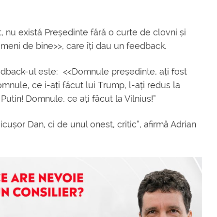
, nu există Președinte fără o curte de clovni și
ameni de bine>>, care îți dau un feedback.
feedback-ul este: <<Domnule președinte, ați fost
nule, ce i-ați făcut lui Trump, l-ați redus la
Putin! Domnule, ce ați făcut la Vilnius!”
șor Dan, ci de unul onest, critic”, afirmă Adrian