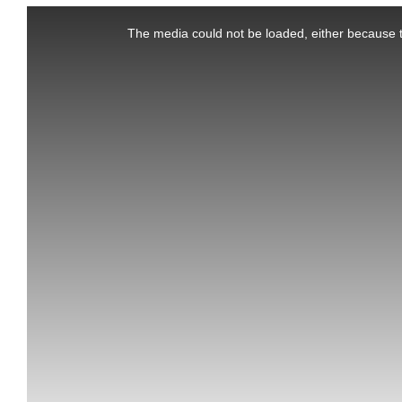
This
is
a
The media could not be loaded, either because t
modal
window.