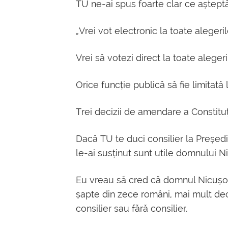
TU ne-ai spus foarte clar ce așteptăr
„Vrei vot electronic la toate alegeri
Vrei să votezi direct la toate aleger
Orice funcție publică să fie limitat
Trei decizii de amendare a Constitu
Dacă TU te duci consilier la Președ
le-ai susținut sunt utile domnului N
Eu vreau să cred că domnul Nicușor
șapte din zece români, mai mult dec
consilier sau fără consilier.