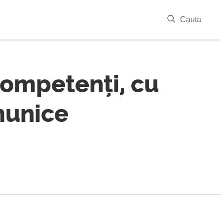
|
Cauta
competenți, cu
omunice