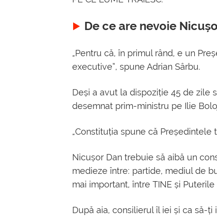
De ce are nevoie Nicușo
„Pentru că, în primul rând, e un Preș
executive”, spune Adrian Sârbu.
Deși a avut la dispoziție 45 de zil
desemnat prim-ministru pe Ilie Boloj
„Constituția spune că Președintele t
Nicușor Dan trebuie să aibă un con
medieze între: partide, mediul de busi
mai important, între TINE și Puterile 
După aia, consilierul îl iei și ca să-