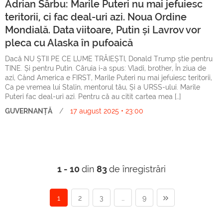
Adrian Sârbu: Marile Puteri nu mai jefuiesc
teritorii, ci fac deal-uri azi. Noua Ordine
Mondială. Data viitoare, Putin și Lavrov vor
pleca cu Alaska în pufoaică
Dacă NU ȘTII PE CE LUME TRĂIEȘTI, Donald Trump știe pentru
TINE. Și pentru Putin. Căruia i-a spus: Vladi, brother, În ziua de
azi, Când America e FIRST, Marile Puteri nu mai jefuiesc teritorii,
Ca pe vremea lui Stalin, mentorul tău, Și a URSS-ului. Marile
Puteri fac deal-uri azi. Pentru că au citit cartea mea […]
GUVERNANȚĂ
/
17 august 2025 • 23:00
1 - 10
din
83
de înregistrări
1
2
3
…
9