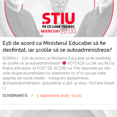
Ești de acord ca Ministerul Educației să fie
desființat, iar școlile să se autoadministreze?
SONDAJ – Ești de acord ca Ministerul Educației să fie desființat,
iar școlile să se autoadministreze?
VOTEAZĂ cu DA sau NU la
finalul articolului. AI FOST DE ACORD ca: Poți răspunde pe site-
urile stiupecelumetraiesc.ro, alephnews.ro, zf.ro sau pe toate
paginile de social media – Instagram @alephnews,
@stiupecelumetraiesc, @stiuoficial și @zf, la story, YouTube Aleph
[…]
GUVERNANȚĂ
/
5 septembrie 2025 • 01:00