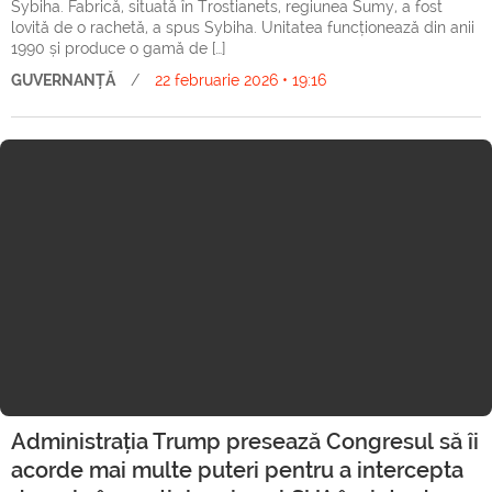
Sybiha. Fabrică, situată în Trostianets, regiunea Sumy, a fost
lovită de o rachetă, a spus Sybiha. Unitatea funcționează din anii
1990 și produce o gamă de […]
GUVERNANȚĂ
/
22 februarie 2026 • 19:16
Administrația Trump presează Congresul să îi
acorde mai multe puteri pentru a intercepta