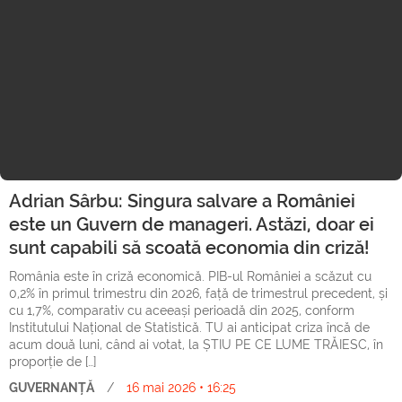
Adrian Sârbu: Singura salvare a României
este un Guvern de manageri. Astăzi, doar ei
sunt capabili să scoată economia din criză!
România este în criză economică. PIB-ul României a scăzut cu
0,2% în primul trimestru din 2026, față de trimestrul precedent, și
cu 1,7%, comparativ cu aceeași perioadă din 2025, conform
Institutului Național de Statistică. TU ai anticipat criza încă de
acum două luni, când ai votat, la ȘTIU PE CE LUME TRĂIESC, în
proporție de […]
GUVERNANȚĂ
/
16 mai 2026 • 16:25