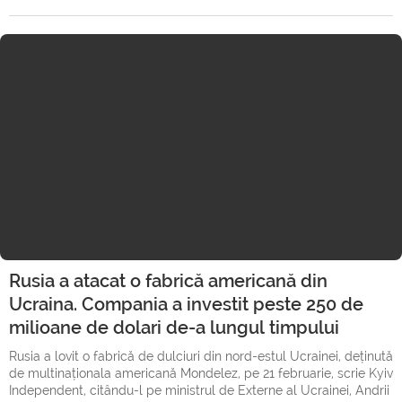
Rusia a atacat o fabrică americană din
Ucraina. Compania a investit peste 250 de
milioane de dolari de-a lungul timpului
Rusia a lovit o fabrică de dulciuri din nord-estul Ucrainei, deținută
de multinaționala americană Mondelez, pe 21 februarie, scrie Kyiv
Independent, citându-l pe ministrul de Externe al Ucrainei, Andrii