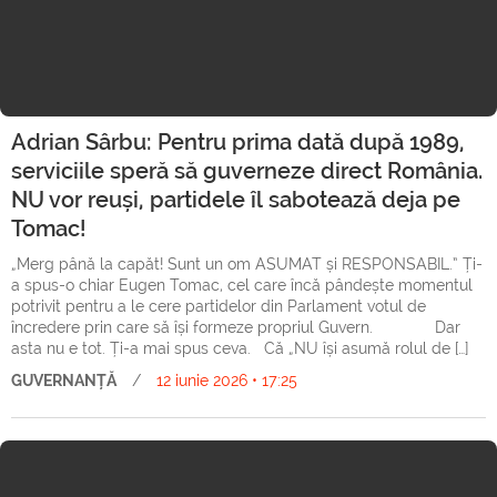
Adrian Sârbu: Pentru prima dată după 1989,
serviciile speră să guverneze direct România.
NU vor reuși, partidele îl sabotează deja pe
Tomac!
„Merg până la capăt! Sunt un om ASUMAT și RESPONSABIL.” Ți-
a spus-o chiar Eugen Tomac, cel care încă pândește momentul
potrivit pentru a le cere partidelor din Parlament votul de
încredere prin care să își formeze propriul Guvern. Dar
asta nu e tot. Ți-a mai spus ceva. Că „NU își asumă rolul de […]
GUVERNANȚĂ
/
12 iunie 2026 • 17:25