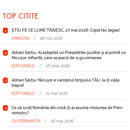
TOP CITITE
ȘTIU PE CE LUME TRĂIESC, 27 mai 2026. Copiii fac legea!
1
EMISIUNI
/
28 mai 2026
Adrian Sârbu: Ai așteptat un Președinte-jucător și ai primit un
2
Nicușor-inflantil, care se joacă de-a guvernarea
EDITORIALE
/
18 iunie 2026
Adrian Sârbu: Nicușor e vampirul timpului TĂU. Ia-ți viața
3
înapoi!
EDITORIALE
/
21 mai 2026
Ca să scoți România din criză, ți-ai asuma misiunea de Prim-
4
ministru?
GUVERNANȚĂ
/
28 mai 2026