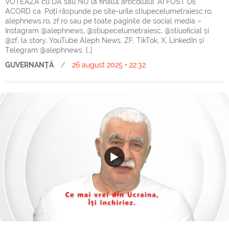
VOTEAZĂ cu DA sau NU la finalul articolului. AI FOST DE
ACORD ca: Poți răspunde pe site-urile stiupecelumetraiesc.ro,
alephnews.ro, zf.ro sau pe toate paginile de social media –
Instagram @alephnews, @stiupecelumetraiesc, @stiuoficial și
@zf, la story, YouTube Aleph News, ZF, TikTok, X, LinkedIn și
Telegram @alephnews. […]
GUVERNANȚĂ
/
26 august 2025 • 22:32