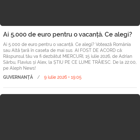
Ai 5.000 de euro pentru o vacanță. Ce alegi?
Ai 5.000 de euro pentru o vacanță. Ce alegi? Votează România
sau Altă țară în caseta de mai sus. AI FOST DE ACORD că:
Răspunsul tău va fi dezbătut MIERCURI, 15 iulie 2026, de Adrian
Sârbu, Flavius și Alex, la ȘTIU PE CE LUME TRĂIESC. De la 22:00,
pe Aleph News!
GUVERNANȚĂ
/
9 iulie 2026 • 19:05