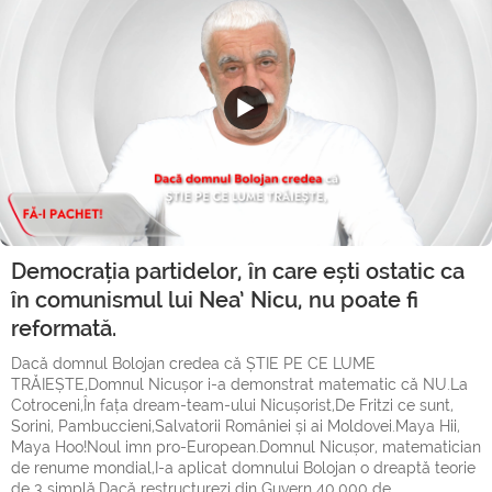
Democrația partidelor, în care ești ostatic ca
în comunismul lui Nea’ Nicu, nu poate fi
reformată.
Dacă domnul Bolojan credea că ȘTIE PE CE LUME
TRĂIEȘTE,Domnul Nicușor i-a demonstrat matematic că NU.La
Cotroceni,În fața dream-team-ului Nicușorist,De Fritzi ce sunt,
Sorini, Pambuccieni,Salvatorii României și ai Moldovei.Maya Hii,
Maya Hoo!Noul imn pro-European.Domnul Nicușor, matematician
de renume mondial,I-a aplicat domnului Bolojan o dreaptă teorie
de 3 simplă.Dacă restructurezi din Guvern 40.000 de