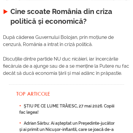
Cine scoate România din criza
politică și economică?
După căderea Guvernului Bolojan, prin moțiune de
cenzură, România a intrat în criză politică.
Discuțiile dintre partide NU duc nicăieri, iar încercările
fiecăruia de a ajunge sau de a se menține la Putere nu fac
decât să ducă economia țării și mai adânc în prăpastie.
TOP ARTICOLE
ȘTIU PE CE LUME TRĂIESC, 27 mai 2026. Copiii
fac legea!
Adrian Sârbu: Ai așteptat un Președinte-jucător
și ai primit un Nicușor-inflantil, care se joacă de-a