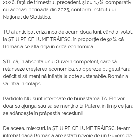
2026, față de trimestrul precedent, și cu 1,7%, comparativ
cu aceeași perioadă din 2025, conform Institutului
Național de Statistică.
TU ai anticipat criza încă de acum două luni, când ai votat,
la ȘTIU PE CE LUME TRĂIESC, în proporție de 92%, că
România se află deja în criză economică.
ȘTII că, în absența unui Guvern competent, care să
relanseze creșterea economică, să opereze bugetul fără
deficit și să mențină inflația la cote sustenabile, România
va intra în colaps.
Partidele NU sunt interesate de bunăstarea TA. Ele vor
doar să ajungă sau să se mențină la Putere, în timp ce țara
se adâncește în prăpastia recesiunii.
De aceea, miercuri, la ȘTIU PE CE LUME TRĂIESC, te-am
întrebat dacă România are astăzi nevoie de un Guvern de