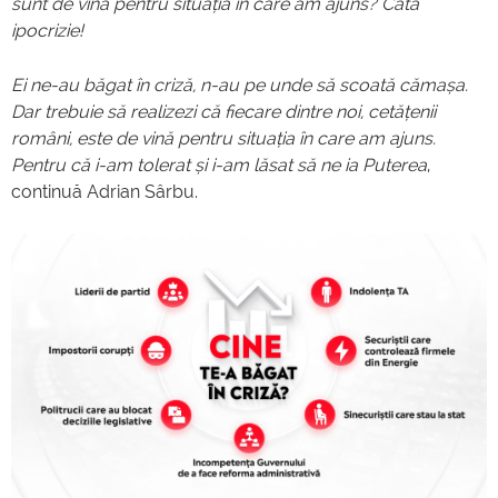
sunt de vină pentru situația în care am ajuns? Câtă
ipocrizie!
Ei ne-au băgat în criză, n-au pe unde să scoată cămașa.
Dar trebuie să realizezi că fiecare dintre noi, cetățenii
români, este de vină pentru situația în care am ajuns.
Pentru că i-am tolerat și i-am lăsat să ne ia Puterea
,
continuă Adrian Sârbu.