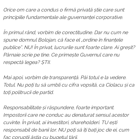
Orice om care a condus o firmă privată știe care sunt
principiile fundamentale ale guvernanței corporative.
În primul rând, vorbim de corectitudine. Dar nu cum ne
spune domnul Bolojan, că face el „ordine în finanțele
publice”. NU! În privat, lucrurile sunt foarte clare. Ai greșit?
Pârnaie scrie pe tine. Ce primește Guvernul care nu
respectă legea? ȘTII.
Mai apoi, vorbim de transparență. Păi totul e la vedere.
Totul. Nu poți tu să umbli cu cifra vopsită, ca Ciolacu și ca
toți politrucii de partid.
Responsabilitate și răspundere, foarte important.
Impostorii care ne conduc au denaturat sensul acestor
cuvinte. În privat, ai investitori, shareholderi. TU ești
responsabil de banii lor. NU poți să îți bați joc de ei, cum
fac corupții ăștia cu bugetul țării.