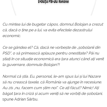
Cu mintea lui de bugetar căpos, domnul Bolojan a crezut
că, dacă o ține pe a lui, va evita efectele dezastrului
economic.
Ce se gândea el? Că, dacă ne vorbește de „șobolanii din
PSD”, o să primească aplauze pentru onestitate? Păi nu
știați în ce situație economică era țara atunci când ați venit
la guvernare, domnule Bolojan?!
Normal că știa. Eu, personal, le-am spus lui și lui Nazare
să nu crească taxele, că România va ajunge în recesiune.
Au zis „nu, facem cum știm noi”. Ce ați făcut? Nimic! Ați
băgat țara în criză și acum veniți să ne vorbiți de șobolani
,
spune Adrian Sârbu.