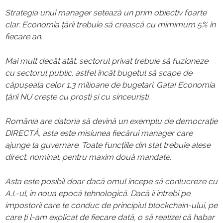
Strategia unui manager setează un prim obiectiv foarte
clar. Economia țării trebuie să crească cu mimimum 5% în
fiecare an.
Mai mult decât atât, sectorul privat trebuie să fuzioneze
cu sectorul public, astfel încât bugetul să scape de
căpușeala celor 1,3 milioane de bugetari. Gata! Economia
țării NU crește cu proști și cu sinceuriști.
România are datoria să devină un exemplu de democrație
DIRECTĂ, asta este misiunea fiecărui manager care
ajunge la guvernare. Toate funcțiile din stat trebuie alese
direct, nominal, pentru maxim două mandate.
Asta este posibil doar dacă omul începe să conlucreze cu
A.I.-ul, în noua epocă tehnologică. Dacă îi întrebi pe
impostorii care te conduc de principiul blockchain-ului, pe
care ți l-am explicat de fiecare dată, o să realizei că habar