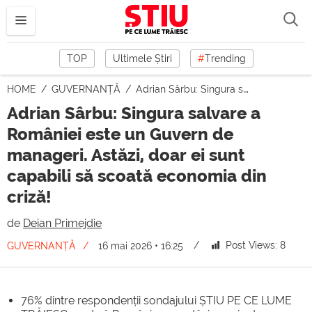
TOP
Ultimele Știri
#
Trending
HOME
GUVERNANȚĂ
Adrian Sârbu: Singura salvare a României este un Guvern de manageri. Astăzi, doar ei sunt capabili să scoată economia din criză!
Adrian Sârbu: Singura salvare a
României este un Guvern de
manageri. Astăzi, doar ei sunt
capabili să scoată economia din
criză!
de
Deian Primejdie
Post Views:
8
GUVERNANȚĂ
16 mai 2026 • 16:25
76% dintre respondenții sondajului ȘTIU PE CE LUME