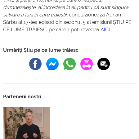
dumnezeiește. Ai încredere în ei, pentru că sunt singura
salvare a țării în care trăiești!
, concluzionează Adrian
Sârbu al 17-lea episod din sezonul 5 al emisiunii ȘTIU PE
CE LUME TRĂIESC, pe care îl poți revedea
AICI
.
Urmăriți Știu pe ce lume trăiesc
Partenerii noștri