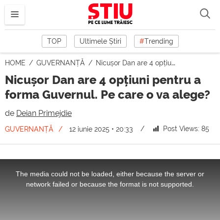
TOP
Ultimele Știri
#
Trending
HOME
GUVERNANȚĂ
Nicușor Dan are 4 opțiuni pentru a forma Guvernul. Pe care o va alege?
Nicușor Dan are 4 opțiuni pentru a
forma Guvernul. Pe care o va alege?
de
Deian Primejdie
Post Views:
85
GUVERNANȚĂ
12 iunie 2025 • 20:33
This
is
a
The media could not be loaded, either because the server or
modal
window.
network failed or because the format is not supported.