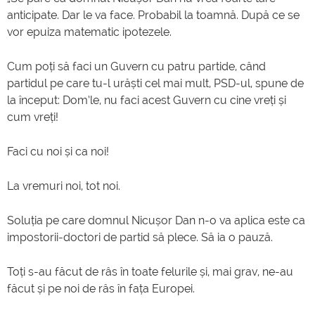
anticipate. Dar le va face. Probabil la toamnă. După ce se
vor epuiza matematic ipotezele.
Cum poți să faci un Guvern cu patru partide, când
partidul pe care tu-l urăști cel mai mult, PSD-ul, spune de
la început: Dom’le, nu faci acest Guvern cu cine vreți și
cum vreți!
Faci cu noi și ca noi!
La vremuri noi, tot noi.
Soluția pe care domnul Nicușor Dan n-o va aplica este ca
impostorii-doctori de partid să plece. Să ia o pauză.
Toți s-au făcut de râs în toate felurile și, mai grav, ne-au
făcut și pe noi de râs în fața Europei.