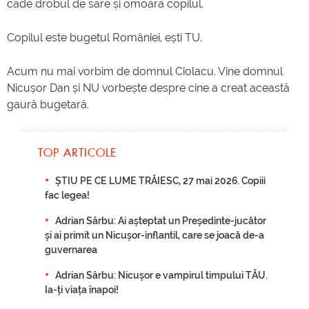
cade drobul de sare și omoară copilul.
Copilul este bugetul României, ești TU.
Acum nu mai vorbim de domnul Ciolacu. Vine domnul
Nicușor Dan și NU vorbește despre cine a creat această
gaură bugetară.
TOP ARTICOLE
ȘTIU PE CE LUME TRĂIESC, 27 mai 2026. Copiii
fac legea!
Adrian Sârbu: Ai așteptat un Președinte-jucător
și ai primit un Nicușor-inflantil, care se joacă de-a
guvernarea
Adrian Sârbu: Nicușor e vampirul timpului TĂU.
Ia-ți viața înapoi!