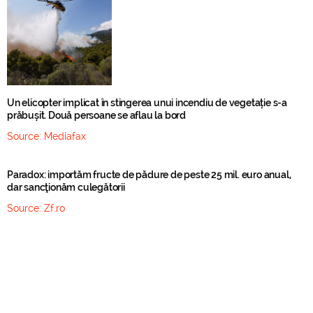
Un elicopter implicat în stingerea unui incendiu de vegetație s-a
prăbușit. Două persoane se aflau la bord
Source:
Mediafax
Paradox: importăm fructe de pădure de peste 25 mil. euro anual,
dar sancţionăm culegătorii
Source:
Zf.ro