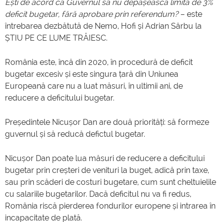
Ești de acord ca Guvernul să nu depășească limita de 3%
deficit bugetar, fără aprobare prin referendum?
– este
întrebarea dezbătută de Nemo, Hofi și Adrian Sârbu la
ȘTIU PE CE LUME TRĂIESC.
România este, încă din 2020, în procedură de deficit
bugetar excesiv și este singura țară din Uniunea
Europeană care nu a luat măsuri, în ultimii ani, de
reducere a deficitului bugetar.
Președintele Nicușor Dan are două priorități: să formeze
guvernul și să reducă defictul bugetar.
Nicușor Dan poate lua măsuri de reducere a deficitului
bugetar prin creșteri de venituri la buget, adică prin taxe,
sau prin scăderi de costuri bugetare, cum sunt cheltuielile
cu salariile bugetarilor. Dacă deficitul nu va fi redus,
România riscă pierderea fondurilor europene și intrarea în
incapacitate de plată.