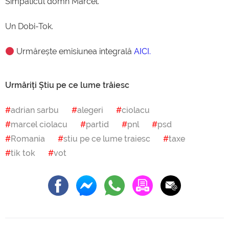
Simpaticul domn Marcel.
Un Dobi-Tok.
Urmărește emisiunea integrală
AICI.
Urmăriți Știu pe ce lume trăiesc
adrian sarbu
alegeri
ciolacu
marcel ciolacu
partid
pnl
psd
Romania
stiu pe ce lume traiesc
taxe
tik tok
vot