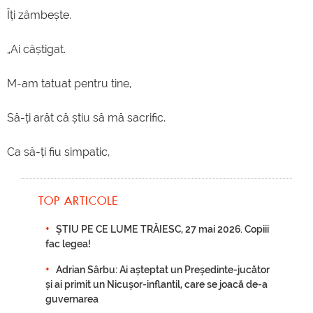
Îți zâmbește.
„Ai câștigat.
M-am tatuat pentru tine,
Să-ți arăt că știu să mă sacrific.
Ca să-ți fiu simpatic,
TOP ARTICOLE
ȘTIU PE CE LUME TRĂIESC, 27 mai 2026. Copiii
fac legea!
Adrian Sârbu: Ai așteptat un Președinte-jucător
și ai primit un Nicușor-inflantil, care se joacă de-a
guvernarea