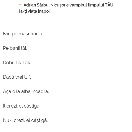
Adrian Sârbu: Nicușor e vampirul timpului TĂU.
Ia-ți viața înapoi!
Fac pe măscăriciul.
Pe banii tăi.
Dobi-Tik-Tok
Dacă vrei tu”.
Așa e la alba-neagra.
Îl crezi, el câștigă.
Nu-l crezi, el câștigă.