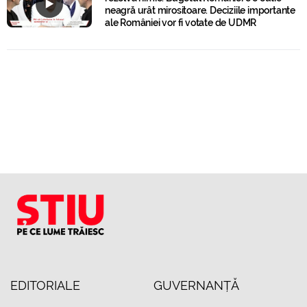
neagră urât mirositoare. Deciziile importante
ale României vor fi votate de UDMR
EDITORIALE
GUVERNANȚĂ