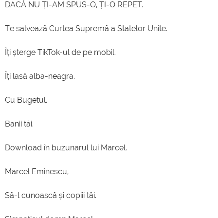
DACĂ NU ȚI-AM SPUS-O, ȚI-O REPET.
Te salvează Curtea Supremă a Statelor Unite.
Îți șterge TikTok-ul de pe mobil.
Îți lasă alba-neagra.
Cu Bugetul.
Banii tăi.
Download în buzunarul lui Marcel.
Marcel Eminescu,
Să-l cunoască și copiii tăi.