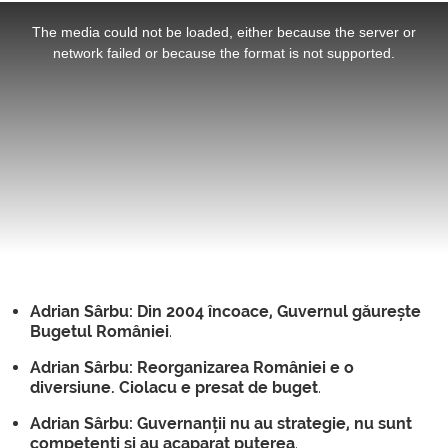
This
is
a
The media could not be loaded, either because the server or
modal
window.
network failed or because the format is not supported.
Adrian Sârbu: Din 2004 încoace, Guvernul găurește
Bugetul României
.
Adrian Sârbu: Reorganizarea României e o
diversiune. Ciolacu e presat de buget
.
Adrian Sârbu: Guvernanții nu au strategie, nu sunt
competenți și au acaparat puterea
.