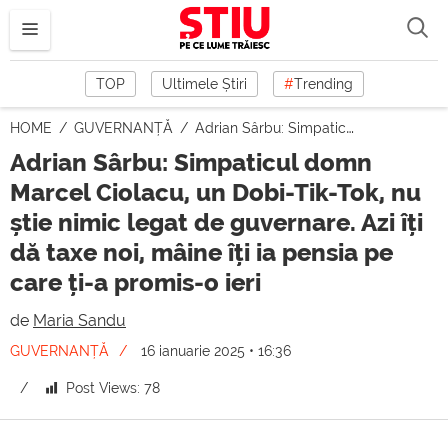
TOP
Ultimele Știri
#
Trending
HOME
GUVERNANȚĂ
Adrian Sârbu: Simpaticul domn Marcel Ciolacu, un Dobi-Tik-Tok, nu știe nimic legat de guvernare. Azi îți dă taxe noi, mâine îți ia pensia pe care ți-a promis-o ieri
Adrian Sârbu: Simpaticul domn
Marcel Ciolacu, un Dobi-Tik-Tok, nu
știe nimic legat de guvernare. Azi îți
dă taxe noi, mâine îți ia pensia pe
care ți-a promis-o ieri
de
Maria Sandu
GUVERNANȚĂ
16 ianuarie 2025 • 16:36
Post Views:
78