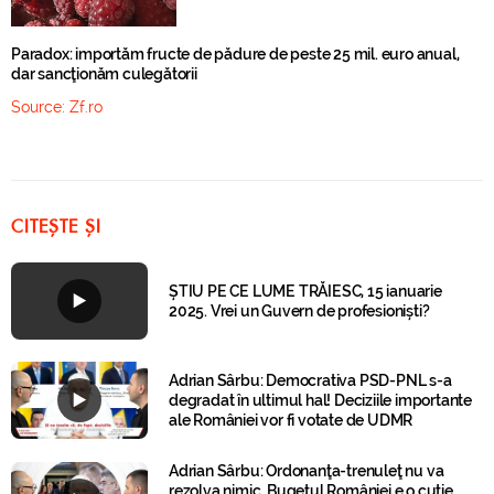
Paradox: importăm fructe de pădure de peste 25 mil. euro anual,
dar sancţionăm culegătorii
Source:
Zf.ro
CITEȘTE ȘI
ȘTIU PE CE LUME TRĂIESC, 15 ianuarie
2025. Vrei un Guvern de profesioniști?
Adrian Sârbu: Democrativa PSD-PNL s-a
degradat în ultimul hal! Deciziile importante
ale României vor fi votate de UDMR
Adrian Sârbu: Ordonanţa-trenuleţ nu va
rezolva nimic. Bugetul României e o cutie