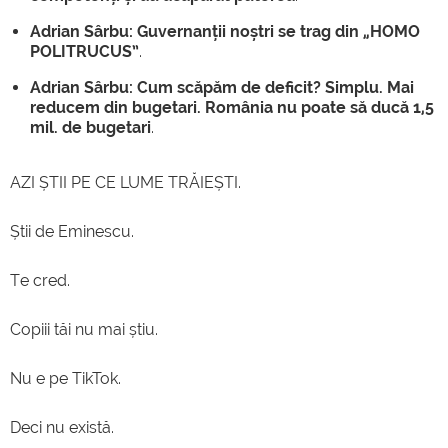
Adrian Sârbu: Guvernanții noștri se trag din „HOMO
POLITRUCUS”
.
Adrian Sârbu: Cum scăpăm de deficit? Simplu. Mai
reducem din bugetari. România nu poate să ducă 1,5
mil. de bugetari
.
AZI ȘTII PE CE LUME TRĂIEȘTI.
Știi de Eminescu.
Te cred.
Copiii tăi nu mai știu.
Nu e pe TikTok.
Deci nu există.