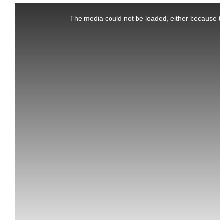
This
is
a
The media could not be loaded, either because t
modal
window.