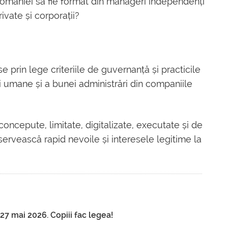
României să fie format din manageri independenți
ivate și corporații?
use prin lege criteriile de guvernanță și practicile
i umane și a bunei administrări din companiile
concepute, limitate, digitalizate, executate și de
i servească rapid nevoile și interesele legitime la
7 mai 2026. Copiii fac legea!