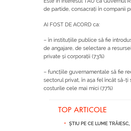
Este în interesul TĂU ca Guvernul 
de partide, consacrați în companii pr
AI FOST DE ACORD ca:
– în instituțiile publice să fie introd
de angajare, de selectare a resurse
private și corporații (73%)
– funcțiile guvernamentale să fie re
sectorul privat, în așa fel încât să-ț
costurile cele mai mici (77%)
TOP ARTICOLE
ȘTIU PE CE LUME TRĂIESC, 2