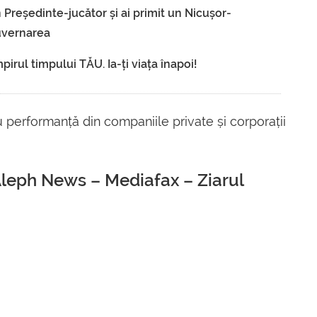
 Președinte-jucător și ai primit un Nicușor-
guvernarea
irul timpului TĂU. Ia-ți viața înapoi!
u performanță din companiile private și corporații
Aleph News – Mediafax – Ziarul