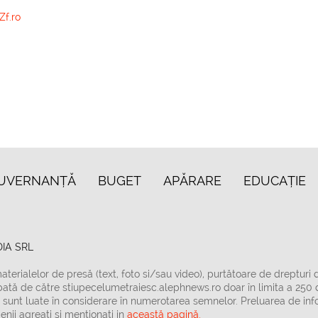
Zf.ro
UVERNANȚĂ
BUGET
APĂRARE
EDUCAȚIE
IA SRL
aterialelor de presă (text, foto si/sau video), purtătoare de drepturi 
bată de către stiupecelumetraiesc.alephnews.ro doar în limita a 250 
sunt luate în considerare în numerotarea semnelor. Preluarea de info
nii agreaţi şi menţionaţi in
această pagină.