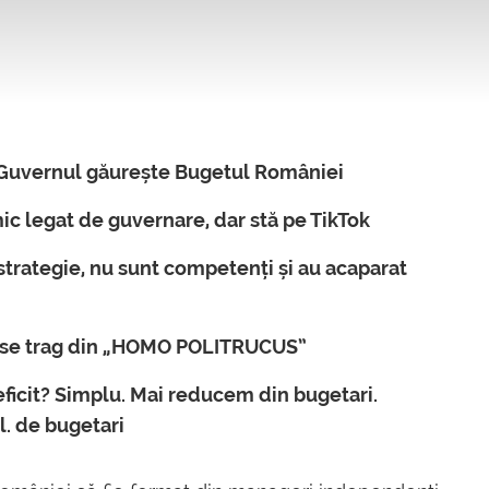
, Guvernul găurește Bugetul României
mic legat de guvernare, dar stă pe TikTok
strategie, nu sunt competenți și au acaparat
ri se trag din „HOMO POLITRUCUS”
icit? Simplu. Mai reducem din bugetari.
l. de bugetari