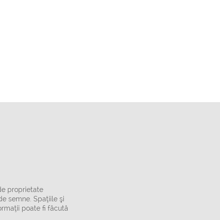
de proprietate
de semne. Spaţiile şi
rmaţii poate fi făcută