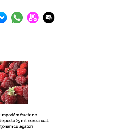
: importăm fructe de
e peste 25 mil. euro anual,
ţionăm culegătorii