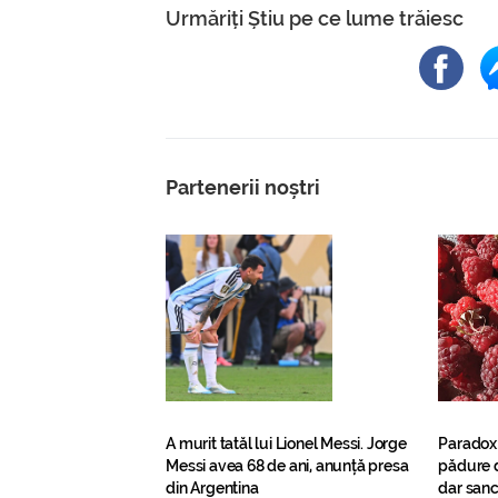
Urmăriți Știu pe ce lume trăiesc
Partenerii noștri
A murit tatăl lui Lionel Messi. Jorge
Paradox
Messi avea 68 de ani, anunță presa
pădure d
din Argentina
dar sanc