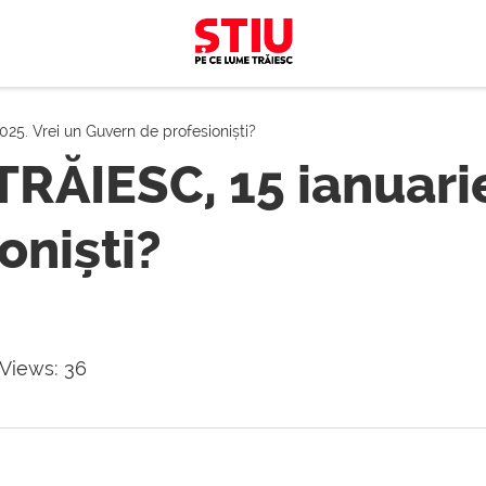
5. Vrei un Guvern de profesioniști?
RĂIESC, 15 ianuarie
oniști?
 Views:
36