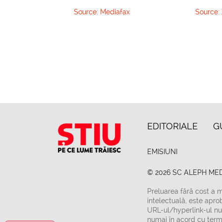
Source:
Mediafax
Source:
EDITORIALE
G
EMISIUNI
© 2026 SC ALEPH MED
Preluarea fără cost a m
intelectuală, este apro
URL-ul/hyperlink-ul nu 
numai în acord cu terme