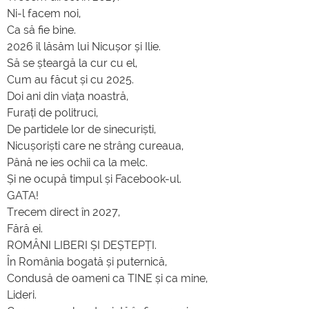
Ni-l facem noi,
Ca să fie bine.
2026 îl lăsăm lui Nicușor și Ilie.
Să se șteargă la cur cu el,
Cum au făcut și cu 2025.
Doi ani din viața noastră,
Furați de politruci,
De partidele lor de sinecuriști,
Nicușoriști care ne strâng cureaua,
Până ne ies ochii ca la melc.
Și ne ocupă timpul și Facebook-ul.
GATA!
Trecem direct în 2027,
Fără ei.
ROMÂNI LIBERI ȘI DEȘTEPȚI.
În România bogată și puternică,
Condusă de oameni ca TINE și ca mine,
Lideri.