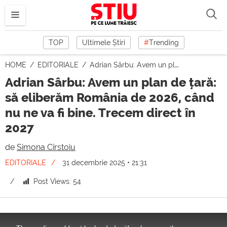
TOP
Ultimele Știri
#
Trending
HOME
EDITORIALE
Adrian Sârbu: Avem un plan de țară: să eliberăm România de 2026, când nu ne va fi bine. Trecem direct în 2027
Adrian Sârbu: Avem un plan de țară:
să eliberăm România de 2026, când
nu ne va fi bine. Trecem direct în
2027
de
Simona Cîrstoiu
EDITORIALE
31 decembrie 2025 • 21:31
Post Views:
54
This
is
a