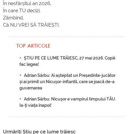
În nesfârșitul an 2026,
În care TU decizi,
Zâmbind,
Că NU VREI SĂ TRĂIEȘTI.
TOP ARTICOLE
ȘTIU PE CE LUME TRĂIESC, 27 mai 2026. Copiii
fac legea!
Adrian Sârbu: Ai așteptat un Președinte-jucător
și ai primit un Nicușor-inflantil, care se joacă de-a
guvernarea
Adrian Sârbu: Nicușor e vampirul timpului TĂU.
Ia-ți viața înapoi!
Urmăriți Știu pe ce lume trăiesc