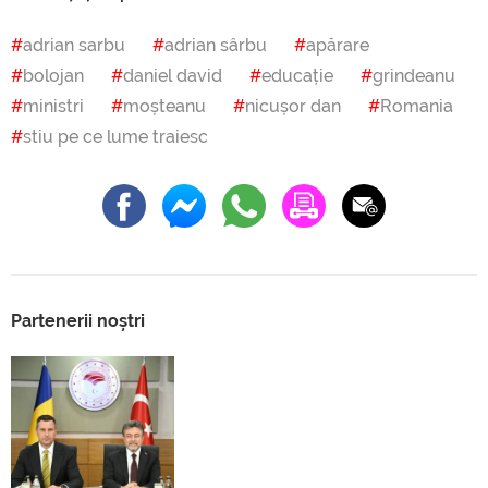
adrian sarbu
adrian sârbu
apărare
bolojan
daniel david
educație
grindeanu
ministri
moșteanu
nicușor dan
Romania
stiu pe ce lume traiesc
Partenerii noștri