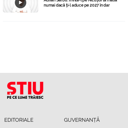
Adrian Sârbu: Invită-l pe Nicușor la masă
numai dacă ți-l aduce pe 2027 în dar
EDITORIALE
GUVERNANȚĂ