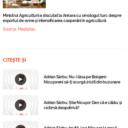
Ministrul Agriculturii a discutat la Ankara cu omologul turc despre
exportul de ovine și intensificarea cooperării în agricultură
Source:
Mediafax
CITEȘTE ȘI
Adrian Sârbu: Nu-i lăsa pe Bolojeni-
Nicușoreni să-ți scurgă 2026 din buzunare
Adrian Sârbu: Știe Nicușor Dan că e călău și
victimă deopotrivă?