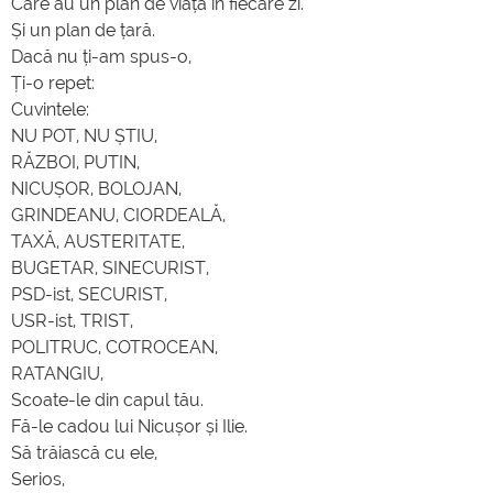
Care au un plan de viață în fiecare zi.
Și un plan de țară.
Dacă nu ți-am spus-o,
Ți-o repet:
Cuvintele:
NU POT, NU ȘTIU,
RĂZBOI, PUTIN,
NICUȘOR, BOLOJAN,
GRINDEANU, CIORDEALĂ,
TAXĂ, AUSTERITATE,
BUGETAR, SINECURIST,
PSD-ist, SECURIST,
USR-ist, TRIST,
POLITRUC, COTROCEAN,
RATANGIU,
Scoate-le din capul tău.
Fă-le cadou lui Nicușor și Ilie.
Să trăiască cu ele,
Serios,