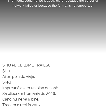
The media could not be loaded, either because the server or
modal
window.
network failed or because the format is not supported.
ȘTIU PE CE LUME TRĂIESC.
Și tu.
Ai un plan de viață.
Și eu.
Împreună avem un plan de țară:
Să eliberăm România de 2026.
Când nu ne va fi bine.
Trecem direct în 2027.