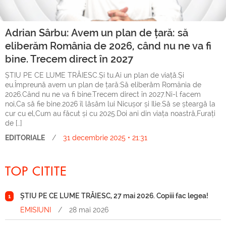
Adrian Sârbu: Avem un plan de țară: să
eliberăm România de 2026, când nu ne va fi
bine. Trecem direct în 2027
ȘTIU PE CE LUME TRĂIESC.Și tu.Ai un plan de viață.Și
eu.Împreună avem un plan de țară:Să eliberăm România de
2026.Când nu ne va fi bine.Trecem direct în 2027.Ni-l facem
noi,Ca să fie bine.2026 îl lăsăm lui Nicușor și Ilie.Să se șteargă la
cur cu el,Cum au făcut și cu 2025.Doi ani din viața noastră,Furați
de […]
EDITORIALE
/
31 decembrie 2025 • 21:31
TOP CITITE
ȘTIU PE CE LUME TRĂIESC, 27 mai 2026. Copiii fac legea!
1
EMISIUNI
/
28 mai 2026