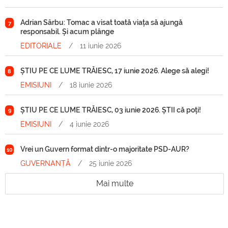
Adrian Sârbu: Tomac a visat toată viața să ajungă
7
responsabil. Și acum plânge
EDITORIALE
/
11 iunie 2026
ȘTIU PE CE LUME TRĂIESC, 17 iunie 2026. Alege să alegi!
8
EMISIUNI
/
18 iunie 2026
ȘTIU PE CE LUME TRĂIESC, 03 iunie 2026. ȘTII că poți!
9
EMISIUNI
/
4 iunie 2026
Vrei un Guvern format dintr-o majoritate PSD-AUR?
10
GUVERNANȚĂ
/
25 iunie 2026
Mai multe