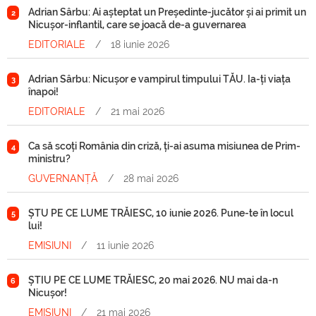
Adrian Sârbu: Ai așteptat un Președinte-jucător și ai primit un
2
Nicușor-inflantil, care se joacă de-a guvernarea
EDITORIALE
/
18 iunie 2026
Adrian Sârbu: Nicușor e vampirul timpului TĂU. Ia-ți viața
3
înapoi!
EDITORIALE
/
21 mai 2026
Ca să scoți România din criză, ți-ai asuma misiunea de Prim-
4
ministru?
GUVERNANȚĂ
/
28 mai 2026
ȘTU PE CE LUME TRĂIESC, 10 iunie 2026. Pune-te în locul
5
lui!
EMISIUNI
/
11 iunie 2026
ȘTIU PE CE LUME TRĂIESC, 20 mai 2026. NU mai da-n
6
Nicușor!
EMISIUNI
/
21 mai 2026