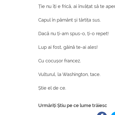
Ție nu îți e frică, ai învățat să te aper
Capul în pământ și târtița sus.
Dacă nu ți-am spus-o, ți-o repet!
Lup ai fost, găină te-ai ales!
Cu cocușor francez.
Vulturul, la Washington, tace.
Știe el de ce.
Urmăriți Știu pe ce lume trăiesc