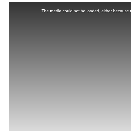
This
is
a
The media could not be loaded, either because t
modal
window.