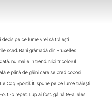
i decis pe ce lume vrei să trăiești
zile scad. Bani grămadă din Bruxelles
ată, nu mai e în trend. Nici tricolorul
ală e plină de găini care se cred cocoși
Le Coq Sportif. Îți spune pe ce lume trăiești
, ți-o repet. Lup ai fost, găină te-ai ales.