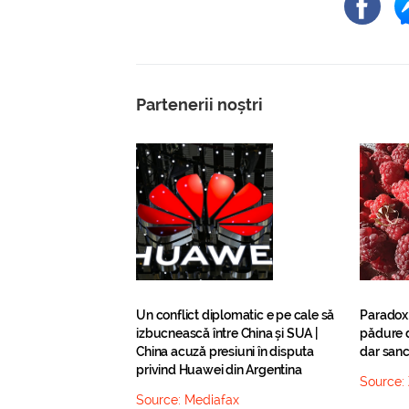
Partenerii noștri
Un conflict diplomatic e pe cale să
Paradox
izbucnească între China și SUA |
pădure d
China acuză presiuni în disputa
dar sanc
privind Huawei din Argentina
Source:
Source:
Mediafax