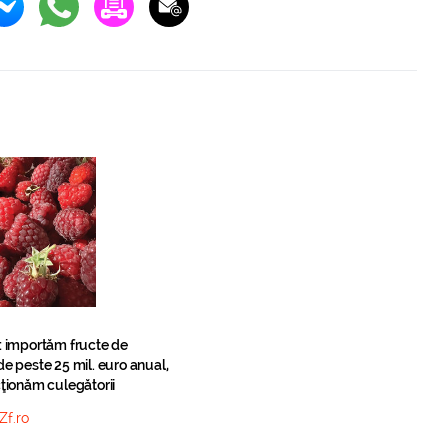
: importăm fructe de
e peste 25 mil. euro anual,
ţionăm culegătorii
Zf.ro