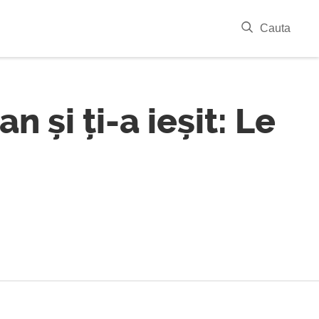
|
Cauta
 și ți-a ieșit: Le