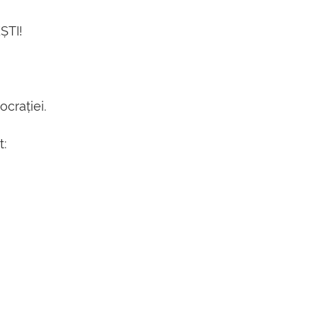
ȘTI!
ocrației.
t: