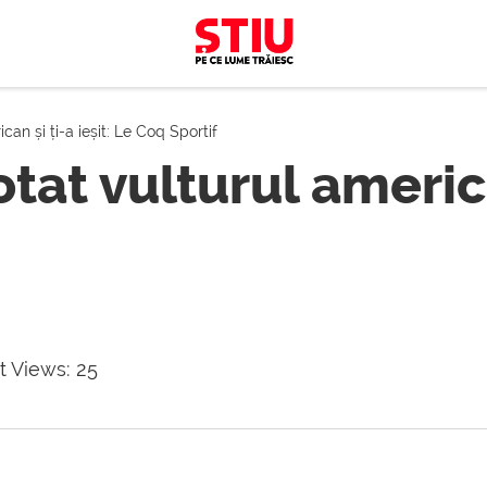
can și ți-a ieșit: Le Coq Sportif
tat vulturul american
t Views:
25