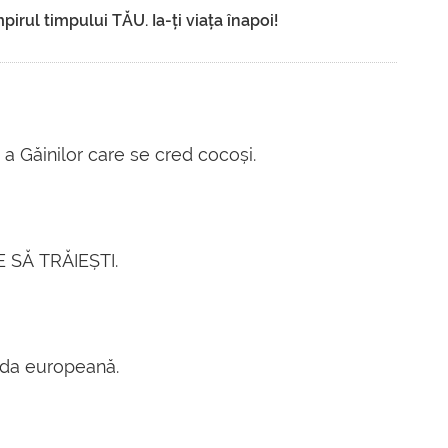
irul timpului TĂU. Ia-ți viața înapoi!
 a Găinilor care se cred cocoși.
 SĂ TRĂIEȘTI.
ada europeană.