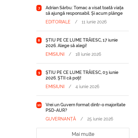
Adrian Sârbu: Tomac a visat toată viața
7
să ajungă responsabil. Și acum plânge
EDITORIALE
/
11 iunie 2026
ȘTIU PE CE LUME TRĂIESC, 17 iunie
8
2026. Alege să alegi!
EMISIUNI
/
18 iunie 2026
ȘTIU PE CE LUME TRĂIESC, 03 iunie
9
2026. ȘTII că poți!
EMISIUNI
/
4 iunie 2026
Vrei un Guvern format dintr-o majoritate
10
PSD-AUR?
GUVERNANȚĂ
/
25 iunie 2026
Mai multe