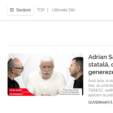
|
TOP
Ultimele Știri
Secțiuni
Adrian S
statală, 
generez
Anul ăsta, ai a
tine, să schim
TRĂIESC, redifu
aplicăm la polit
GUVERNANȚĂ