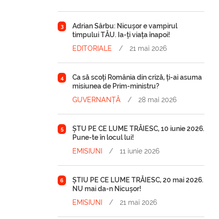
Adrian Sârbu: Nicușor e vampirul
3
timpului TĂU. Ia-ți viața înapoi!
EDITORIALE
/
21 mai 2026
Ca să scoți România din criză, ți-ai asuma
4
misiunea de Prim-ministru?
GUVERNANȚĂ
/
28 mai 2026
ȘTU PE CE LUME TRĂIESC, 10 iunie 2026.
5
Pune-te în locul lui!
EMISIUNI
/
11 iunie 2026
ȘTIU PE CE LUME TRĂIESC, 20 mai 2026.
6
NU mai da-n Nicușor!
EMISIUNI
/
21 mai 2026