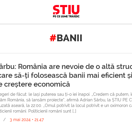
BANII
ârbu: România are nevoie de o altă stru
care să-ți folosească banii mai eficient ș
e creștere economică
legeri de făcut: le lași puterea sau ți-o iei înapoi. „Credem că putem
băm România, să lansăm proiecte”, afirmă Adrian Sârbu, la ȘTIU PE
zată aseară, la 22:00. „Omul potrivit la locul potrivit e un oximoron c
icienii români. Politicienii români sunt […]
/
3 mai 2024 • 21:47