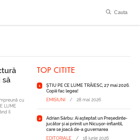
|
Cauta
ctură
TOP CITITE
i să
ȘTIU PE CE LUME TRĂIESC, 27 mai 2026.
1
Copiii fac legea!
EMISIUNI
/
28 mai 2026
, împreună cu
 CE LUME
ând îl
Adrian Sârbu: Ai așteptat un Președinte-
2
jucător și ai primit un Nicușor-inflantil,
care se joacă de-a guvernarea
EDITORIALE
/
18 iunie 2026