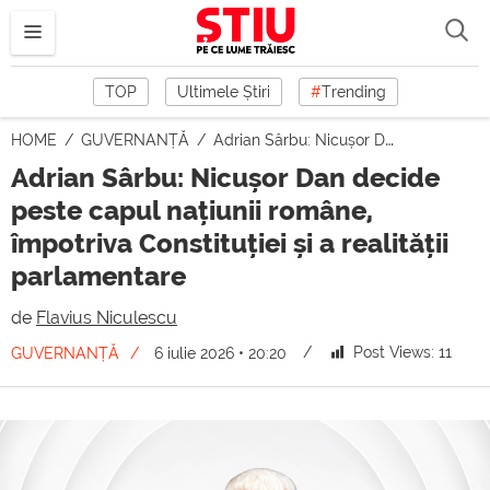
TOP
Ultimele Știri
#
Trending
HOME
GUVERNANȚĂ
Adrian Sârbu: Nicușor Dan decide peste capul națiunii române, împotriva Constituției și a realității parlamentare
Adrian Sârbu: Nicușor Dan decide
peste capul națiunii române,
împotriva Constituției și a realității
parlamentare
de
Flavius Niculescu
Post Views:
11
GUVERNANȚĂ
6 iulie 2026 • 20:20