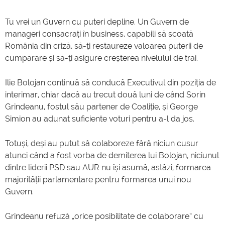
Tu vrei un Guvern cu puteri depline. Un Guvern de
manageri consacrați în business, capabili să scoată
România din criză, să-ți restaureze valoarea puterii de
cumpărare și să-ți asigure creșterea nivelului de trai.
Ilie Bolojan continuă să conducă Executivul din poziția de
interimar, chiar dacă au trecut două luni de când Sorin
Grindeanu, fostul său partener de Coaliție, și George
Simion au adunat suficiente voturi pentru a-l da jos.
Totuși, deși au putut să colaboreze fără niciun cusur
atunci când a fost vorba de demiterea lui Bolojan, niciunul
dintre liderii PSD sau AUR nu își asumă, astăzi, formarea
majorității parlamentare pentru formarea unui nou
Guvern.
Grindeanu refuză „orice posibilitate de colaborare” cu