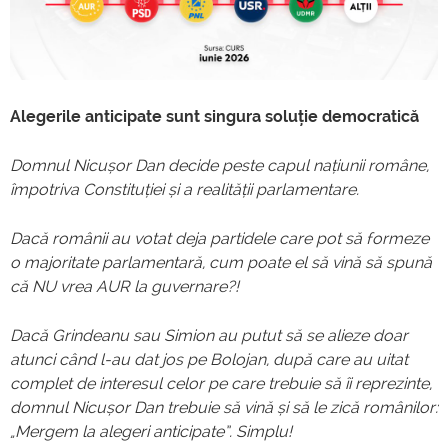
Alegerile anticipate sunt singura soluție democratică
Domnul Nicușor Dan decide peste capul națiunii române,
împotriva Constituției și a realității parlamentare.
Dacă românii au votat deja partidele care pot să formeze
o majoritate parlamentară, cum poate el să vină să spună
că NU vrea AUR la guvernare?!
Dacă Grindeanu sau Simion au putut să se alieze doar
atunci când l-au dat jos pe Bolojan, după care au uitat
complet de interesul celor pe care trebuie să îi reprezinte,
domnul Nicușor Dan trebuie să vină și să le zică românilor:
„Mergem la alegeri anticipate”. Simplu!