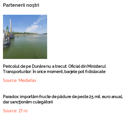
Partenerii noștri
Pericolul de pe Dunăre nu a trecut. Oficial din Ministerul
Transporturilor: În orice moment, barjele pot fi dislocate
Source:
Mediafax
Paradox: importăm fructe de pădure de peste 25 mil. euro anual,
dar sancţionăm culegătorii
Source:
Zf.ro