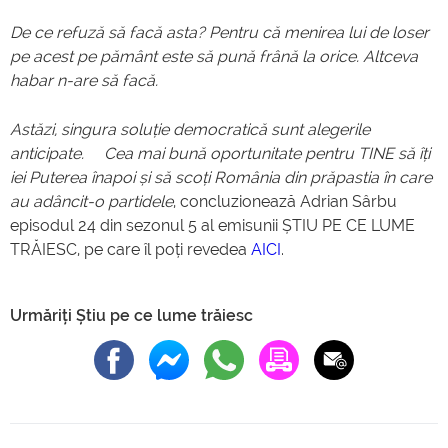
De ce refuză să facă asta? Pentru că menirea lui de loser
pe acest pe pământ este să pună frână la orice. Altceva
habar n-are să facă.
Astăzi, singura soluție democratică sunt alegerile
anticipate.
Cea mai bună oportunitate pentru TINE să îți
iei Puterea înapoi și să scoți România din prăpastia în care
au adâncit-o partidele
, concluzionează Adrian Sârbu
episodul 24 din sezonul 5 al emisunii ȘTIU PE CE LUME
TRĂIESC, pe care îl poți revedea
AICI
.
Urmăriți Știu pe ce lume trăiesc