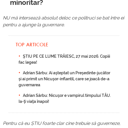
minoritar?
NU mă intersează absolut deloc ce politruci se bat între ei
pentru a ajunge la guvernare.
TOP ARTICOLE
ȘTIU PE CE LUME TRĂIESC, 27 mai 2026. Copiii
fac legea!
Adrian Sârbu: Ai așteptat un Președinte-jucător
și ai primit un Nicușor-inflantil, care se joacă de-a
guvernarea
Adrian Sârbu: Nicușor e vampirul timpului TĂU.
Ia-ți viața înapoi!
Pentru că eu ȘTIU foarte clar cine trebuie să guverneze,