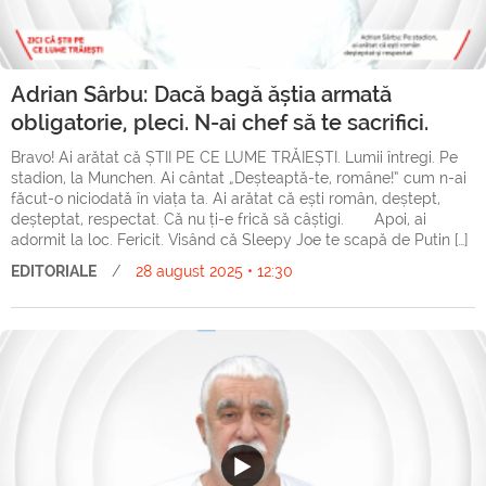
Adrian Sârbu: Dacă bagă ăștia armată
obligatorie, pleci. N-ai chef să te sacrifici.
Bravo! Ai arătat că ȘTII PE CE LUME TRĂIEȘTI. Lumii întregi. Pe
stadion, la Munchen. Ai cântat „Deșteaptă-te, române!” cum n-ai
făcut-o niciodată în viața ta. Ai arătat că ești român, deștept,
deșteptat, respectat. Că nu ți-e frică să câștigi. Apoi, ai
adormit la loc. Fericit. Visând că Sleepy Joe te scapă de Putin […]
EDITORIALE
/
28 august 2025 • 12:30