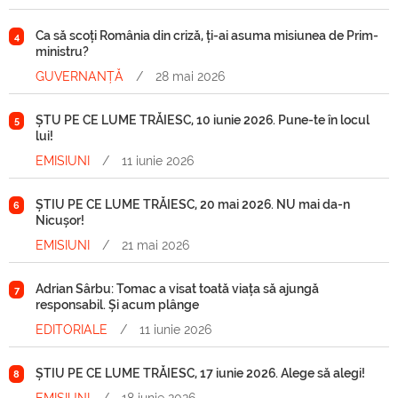
Ca să scoți România din criză, ți-ai asuma misiunea de Prim-
4
ministru?
GUVERNANȚĂ
/
28 mai 2026
ȘTU PE CE LUME TRĂIESC, 10 iunie 2026. Pune-te în locul
5
lui!
EMISIUNI
/
11 iunie 2026
ȘTIU PE CE LUME TRĂIESC, 20 mai 2026. NU mai da-n
6
Nicușor!
EMISIUNI
/
21 mai 2026
Adrian Sârbu: Tomac a visat toată viața să ajungă
7
responsabil. Și acum plânge
EDITORIALE
/
11 iunie 2026
ȘTIU PE CE LUME TRĂIESC, 17 iunie 2026. Alege să alegi!
8