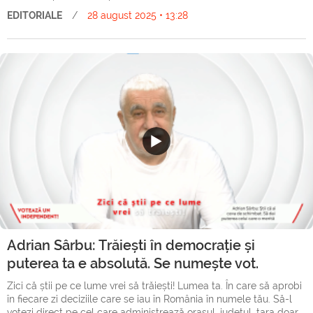
EDITORIALE
/
28 august 2025 • 13:28
Adrian Sârbu: Trăiești în democrație și
puterea ta e absolută. Se numește vot.
Zici că știi pe ce lume vrei să trăiești! Lumea ta. În care să aprobi
în fiecare zi deciziile care se iau în România în numele tău. Să-l
votezi direct pe cel care administrează orașul, județul, țara doar