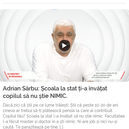
Adrian Sârbu: Școala la stat ți-a învățat
copilul să nu știe NIMIC.
Dacă zici că știi pe ce lume trăiești, Știi că peste 10-20 de ani
cineva ar trebui să-ți plătească pensia la care ai contribuit.
Copilul tău? Școala la stat l-a învățat să nu știe nimic. Facultatea
l-a făcut master și doctor în a ști nimic. N-are job și nici nu-și
caută. Te parazitează pe tine, […]