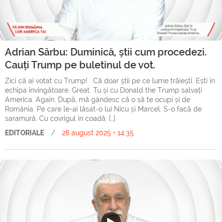
Adrian Sârbu: Duminică, știi cum procedezi.
Cauți Trump pe buletinul de vot.
Zici că ai votat cu Trump! Că doar știi pe ce lume trăiești. Ești în
echipa învingătoare. Great. Tu și cu Donald the Trump salvați
America. Again. După, mă gândesc că o să te ocupi și de
România. Pe care le-ai lăsat-o lui Nicu și Marcel. S-o facă de
saramură. Cu covrigul în coadă. […]
EDITORIALE
/
28 august 2025 • 14:35