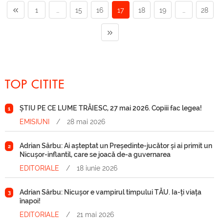
1
…
15
16
17
18
19
…
28
TOP CITITE
ȘTIU PE CE LUME TRĂIESC, 27 mai 2026. Copiii fac legea!
1
EMISIUNI
/
28 mai 2026
Adrian Sârbu: Ai așteptat un Președinte-jucător și ai primit un
2
Nicușor-inflantil, care se joacă de-a guvernarea
EDITORIALE
/
18 iunie 2026
Adrian Sârbu: Nicușor e vampirul timpului TĂU. Ia-ți viața
3
înapoi!
EDITORIALE
/
21 mai 2026