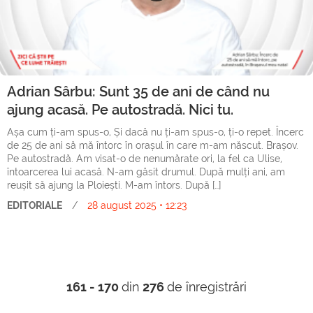
Adrian Sârbu: Sunt 35 de ani de când nu
ajung acasă. Pe autostradă. Nici tu.
Așa cum ți-am spus-o, Și dacă nu ți-am spus-o, ți-o repet. Încerc
de 25 de ani să mă întorc în orașul în care m-am născut. Brașov.
Pe autostradă. Am visat-o de nenumărate ori, la fel ca Ulise,
întoarcerea lui acasă. N-am găsit drumul. După mulți ani, am
reușit să ajung la Ploiești. M-am întors. După […]
EDITORIALE
/
28 august 2025 • 12:23
161 - 170
din
276
de înregistrări