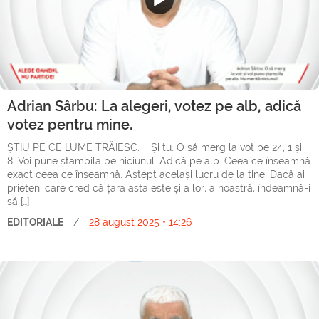
Adrian Sârbu: La alegeri, votez pe alb, adică
votez pentru mine.
ȘTIU PE CE LUME TRĂIESC. Și tu. O să merg la vot pe 24, 1 și
8. Voi pune ștampila pe niciunul. Adică pe alb. Ceea ce înseamnă
exact ceea ce înseamnă. Aștept același lucru de la tine. Dacă ai
prieteni care cred că țara asta este și a lor, a noastră, îndeamnă-i
să […]
EDITORIALE
/
28 august 2025 • 14:26