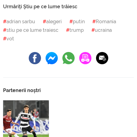
Urmăriți Știu pe ce lume trăiesc
adrian sarbu
alegeri
putin
Romania
stiu pe ce lume traiesc
trump
ucraina
vot
Partenerii noștri