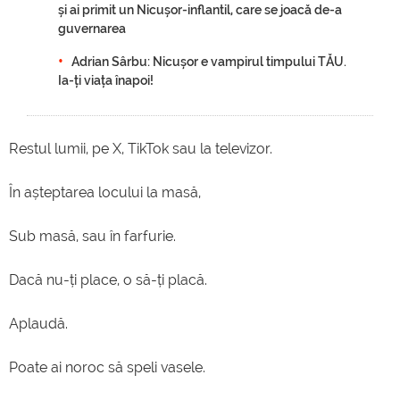
și ai primit un Nicușor-inflantil, care se joacă de-a
guvernarea
Adrian Sârbu: Nicușor e vampirul timpului TĂU.
Ia-ți viața înapoi!
Restul lumii, pe X, TikTok sau la televizor.
În așteptarea locului la masă,
Sub masă, sau în farfurie.
Dacă nu-ți place, o să-ți placă.
Aplaudă.
Poate ai noroc să speli vasele.