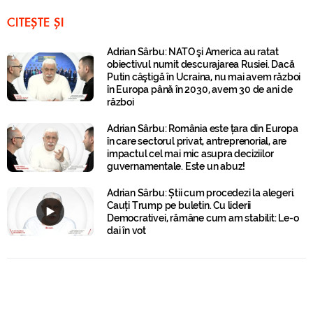
CITEȘTE ȘI
Adrian Sârbu: NATO şi America au ratat
obiectivul numit descurajarea Rusiei. Dacă
Putin câştigă în Ucraina, nu mai avem război
în Europa până în 2030, avem 30 de ani de
război
Adrian Sârbu: România este țara din Europa
în care sectorul privat, antreprenorial, are
impactul cel mai mic asupra deciziilor
guvernamentale. Este un abuz!
Adrian Sârbu: Știi cum procedezi la alegeri.
Cauți Trump pe buletin. Cu liderii
Democrativei, rămâne cum am stabilit: Le-o
dai în vot