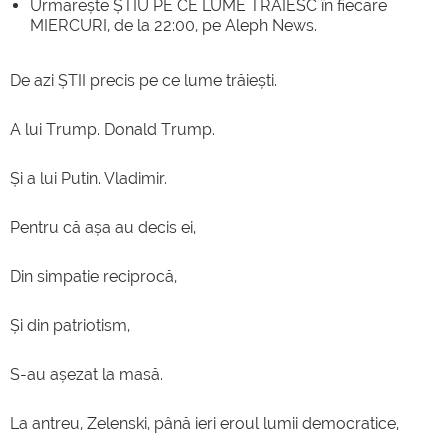
Urmărește ȘTIU PE CE LUME TRĂIESC în fiecare
MIERCURI, de la 22:00, pe Aleph News.
De azi ȘTII precis pe ce lume trăiești.
A lui Trump. Donald Trump.
Și a lui Putin. Vladimir.
Pentru că așa au decis ei,
Din simpatie reciprocă,
Și din patriotism,
S-au așezat la masă.
La antreu, Zelenski, până ieri eroul lumii democratice,