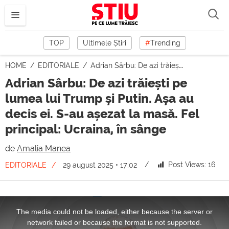
TOP
Ultimele Știri
#
Trending
HOME
EDITORIALE
Adrian Sârbu: De azi trăiești pe lumea lui Trump și Putin. Așa au decis ei. S-au așezat la masă. Fel principal: Ucraina, în sânge
Adrian Sârbu: De azi trăiești pe
lumea lui Trump și Putin. Așa au
decis ei. S-au așezat la masă. Fel
principal: Ucraina, în sânge
de
Amalia Manea
Post Views:
16
EDITORIALE
29 august 2025 • 17:02
This
is
a
The media could not be loaded, either because the server or
modal
window.
network failed or because the format is not supported.