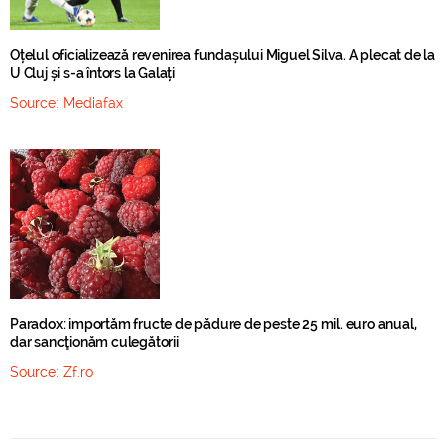
Oțelul oficializează revenirea fundașului Miguel Silva. A plecat de la
U Cluj și s-a întors la Galați
Source:
Mediafax
Paradox: importăm fructe de pădure de peste 25 mil. euro anual,
dar sancţionăm culegătorii
Source:
Zf.ro