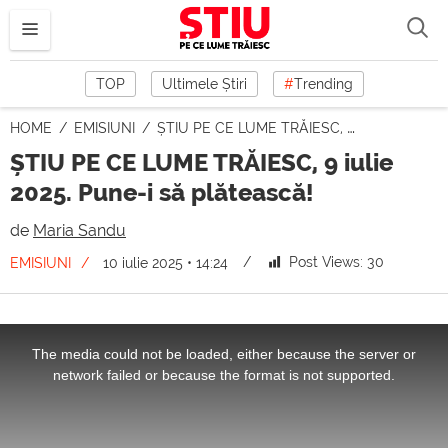
TOP
Ultimele Știri
#
Trending
HOME
EMISIUNI
ȘTIU PE CE LUME TRĂIESC, 9 iulie 2025. Pune-i să plătească!
ȘTIU PE CE LUME TRĂIESC, 9 iulie
2025. Pune-i să plătească!
de
Maria Sandu
Post Views:
30
EMISIUNI
10 iulie 2025 • 14:24
This
is
a
The media could not be loaded, either because the server or
modal
window.
network failed or because the format is not supported.