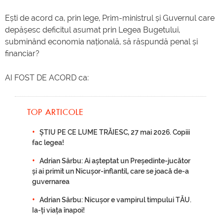
Ești de acord ca, prin lege, Prim-ministrul și Guvernul care
depășesc deficitul asumat prin Legea Bugetului,
subminând economia națională, să răspundă penal și
financiar?
AI FOST DE ACORD ca:
TOP ARTICOLE
ȘTIU PE CE LUME TRĂIESC, 27 mai 2026. Copiii
fac legea!
Adrian Sârbu: Ai așteptat un Președinte-jucător
și ai primit un Nicușor-inflantil, care se joacă de-a
guvernarea
Adrian Sârbu: Nicușor e vampirul timpului TĂU.
Ia-ți viața înapoi!