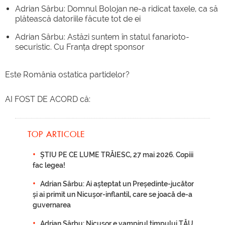
Adrian Sârbu: Domnul Bolojan ne-a ridicat taxele, ca să
plătească datoriile făcute tot de ei
Adrian Sârbu: Astăzi suntem în statul fanarioto-
securistic. Cu Franța drept sponsor
Este România ostatica partidelor?
AI FOST DE ACORD că:
TOP ARTICOLE
ȘTIU PE CE LUME TRĂIESC, 27 mai 2026. Copiii
fac legea!
Adrian Sârbu: Ai așteptat un Președinte-jucător
și ai primit un Nicușor-inflantil, care se joacă de-a
guvernarea
Adrian Sârbu: Nicușor e vampirul timpului TĂU.