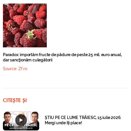
Paradox: importăm fructe de pădure de peste 25 mil. euro anual,
dar sancţionăm culegătorii
Source:
Zf.ro
CITEȘTE ȘI
ȘTIU PE CE LUME TRĂIESC, 15 iulie 2026.
Mergi unde îți place!