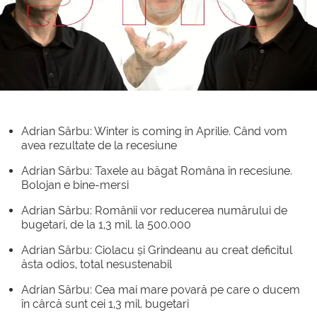
Loaded
:
Unmute
0.66%
Adrian Sârbu: Winter is coming în Aprilie. Când vom
avea rezultate de la recesiune
Adrian Sârbu: Taxele au băgat Româna în recesiune.
Bolojan e bine-mersi
Adrian Sârbu: Românii vor reducerea numărului de
bugetari, de la 1,3 mil. la 500.000
Adrian Sârbu: Ciolacu și Grindeanu au creat deficitul
ăsta odios, total nesustenabil
Adrian Sârbu: Cea mai mare povară pe care o ducem
în cârcă sunt cei 1,3 mil. bugetari