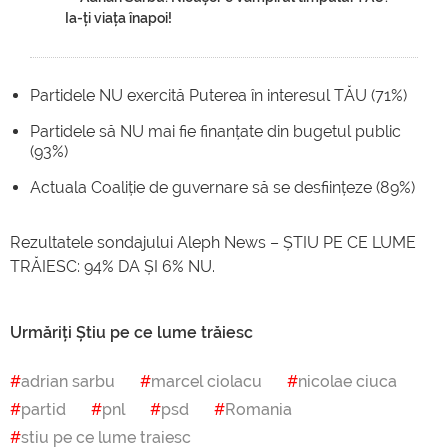
Ia-ți viața înapoi!
Partidele NU exercită Puterea în interesul TĂU (71%)
Partidele să NU mai fie finanțate din bugetul public
(93%)
Actuala Coaliție de guvernare să se desființeze (89%)
Rezultatele sondajului Aleph News – ȘTIU PE CE LUME
TRĂIESC: 94% DA ȘI 6% NU.
Urmăriți Știu pe ce lume trăiesc
adrian sarbu
marcel ciolacu
nicolae ciuca
partid
pnl
psd
Romania
stiu pe ce lume traiesc