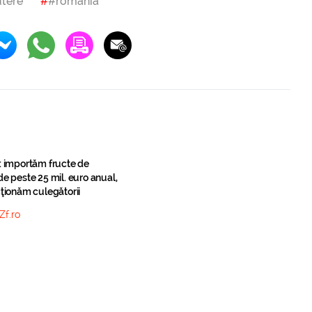
tere
#romania
: importăm fructe de
e peste 25 mil. euro anual,
ţionăm culegătorii
Zf.ro