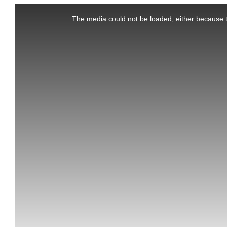
This
is
a
The media could not be loaded, either because t
modal
window.