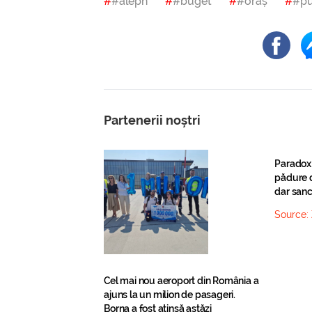
#aleph
#buget
#oraș
#pu
Partenerii noștri
Paradox
pădure d
dar sanc
Source:
Cel mai nou aeroport din România a
ajuns la un milion de pasageri.
Borna a fost atinsă astăzi