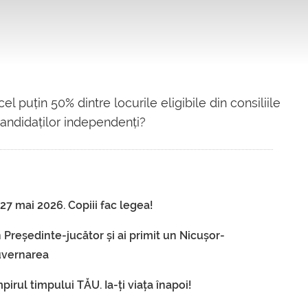
el puțin 50% dintre locurile eligibile din consiliile
candidaților independenți?
7 mai 2026. Copiii fac legea!
 Președinte-jucător și ai primit un Nicușor-
guvernarea
irul timpului TĂU. Ia-ți viața înapoi!