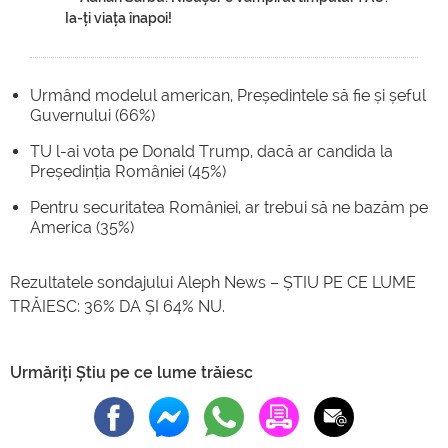
Ia-ți viața înapoi!
Urmând modelul american, Președintele să fie și șeful
Guvernului (66%)
TU l-ai vota pe Donald Trump, dacă ar candida la
Președinția României (45%)
Pentru securitatea României, ar trebui să ne bazăm pe
America (35%)
Rezultatele sondajului Aleph News – ȘTIU PE CE LUME
TRĂIESC: 36% DA ȘI 64% NU.
Urmăriți Știu pe ce lume trăiesc