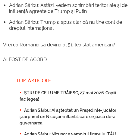
Adrian Sârbu: Astăzi, vedem schimbări teritoriale și de
influență agreate de Trump și Putin
Adrian Sârbu: Trump a spus clar că nu ține cont de
dreptul internațional
Vrei ca România să devină al 51-lea stat american?
AI FOST DE ACORD:
TOP ARTICOLE
ȘTIU PE CE LUME TRĂIESC, 27 mai 2026. Copiii
fac legea!
Adrian Sârbu: Ai așteptat un Președinte-jucător
și ai primit un Nicușor-inflantil, care se joacă de-a
guvernarea
Adrian Sârbu: Nicușor e vampirul timpului TĂU.