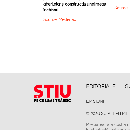
gherilelor și construcția unei mega
Source:
închisori
Source:
Mediafax
EDITORIALE
G
EMISIUNI
© 2026 SC ALEPH MED
Preluarea fără cost a m
intelectuală, este apro