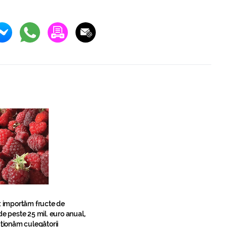
: importăm fructe de
e peste 25 mil. euro anual,
ţionăm culegătorii