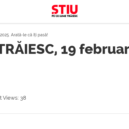
25. Arată-le că îți pasă!
RĂIESC, 19 februari
t Views:
38