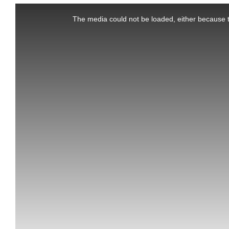
This
is
a
The media could not be loaded, either because t
modal
window.