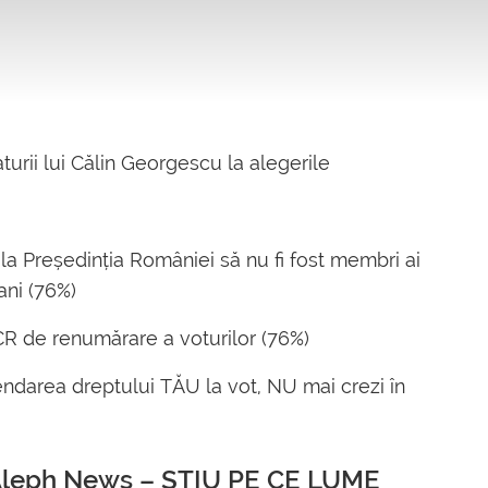
turii lui Călin Georgescu la alegerile
i la Președinția României să nu fi fost membri ai
 ani (76%)
CR de renumărare a voturilor (76%)
endarea dreptului TĂU la vot, NU mai crezi în
 Aleph News – ȘTIU PE CE LUME