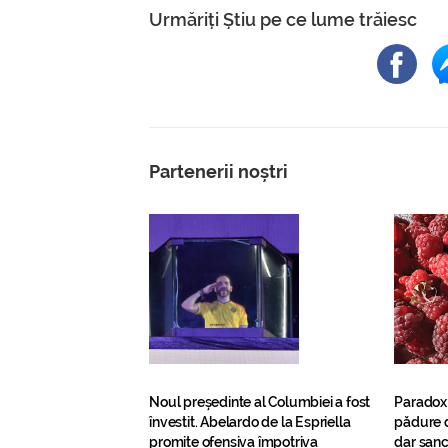
Urmăriți Știu pe ce lume trăiesc
Partenerii noștri
Noul președinte al Columbiei a fost
Paradox
învestit. Abelardo de la Espriella
pădure d
promite ofensiva împotriva
dar sanc