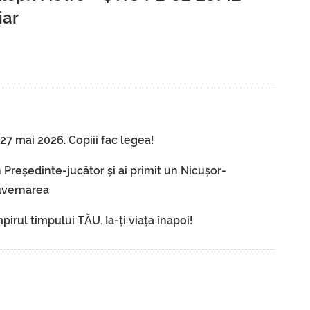
iar
7 mai 2026. Copiii fac legea!
 Președinte-jucător și ai primit un Nicușor-
guvernarea
irul timpului TĂU. Ia-ți viața înapoi!