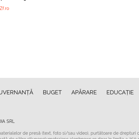
Zf.ro
UVERNANȚĂ
BUGET
APĂRARE
EDUCAȚIE
IA SRL
aterialelor de presă (text, foto si/sau video), purtătoare de drepturi 
bată de către stiupecelumetraiesc.alephnews.ro doar în limita a 250 