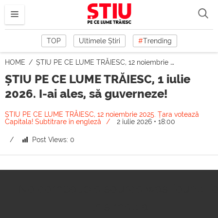
TOP
Ultimele Știri
#
Trending
HOME
ȘTIU PE CE LUME TRĂIESC, 12 noiembrie 2025. Țara votează Capitala! Subtitrare în engleză
ȘTIU PE CE LUME TRĂIESC, 1 iulie
2026. I-ai ales, să guverneze!
ȘTIU PE CE LUME TRĂIESC, 12 noiembrie 2025. Țara votează
Capitala! Subtitrare în engleză
2 iulie 2026 • 18:00
Post Views:
0
No compatible source was found fo
this media.