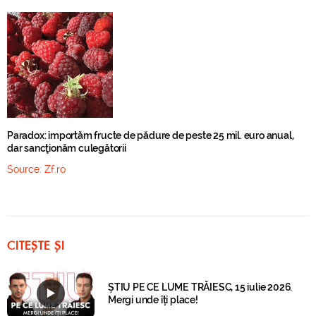
Paradox: importăm fructe de pădure de peste 25 mil. euro anual,
dar sancţionăm culegătorii
Source:
Zf.ro
CITEȘTE ȘI
ȘTIU PE CE LUME TRĂIESC, 15 iulie 2026.
Mergi unde îți place!