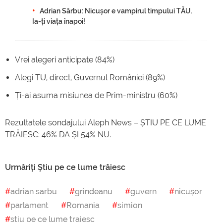
Adrian Sârbu: Nicușor e vampirul timpului TĂU.
Ia-ți viața înapoi!
Vrei alegeri anticipate (84%)
Alegi TU, direct, Guvernul României (89%)
Ți-ai asuma misiunea de Prim-ministru (60%)
Rezultatele sondajului Aleph News – ȘTIU PE CE LUME
TRĂIESC: 46% DA ȘI 54% NU.
Urmăriți Știu pe ce lume trăiesc
adrian sarbu
grindeanu
guvern
nicușor
parlament
Romania
simion
stiu pe ce lume traiesc