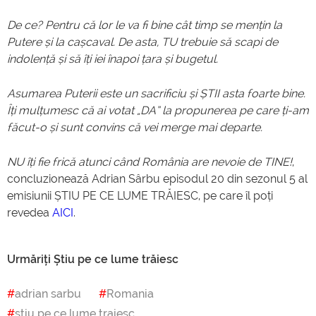
De ce? Pentru că lor le va fi bine cât timp se mențin la
Putere și la cașcaval. De asta, TU trebuie să scapi de
indolență și să îți iei înapoi țara și bugetul.
Asumarea Puterii este un sacrificiu și ȘTII asta foarte bine.
Îți mulțumesc că ai votat „DA” la propunerea pe care ți-am
făcut-o și sunt convins că vei merge mai departe.
NU îți fie frică atunci când România are nevoie de TINE!
,
concluzionează Adrian Sârbu episodul 20 din sezonul 5 al
emisiunii ȘTIU PE CE LUME TRĂIESC, pe care îl poți
revedea
AICI
.
Urmăriți Știu pe ce lume trăiesc
adrian sarbu
Romania
stiu pe ce lume traiesc