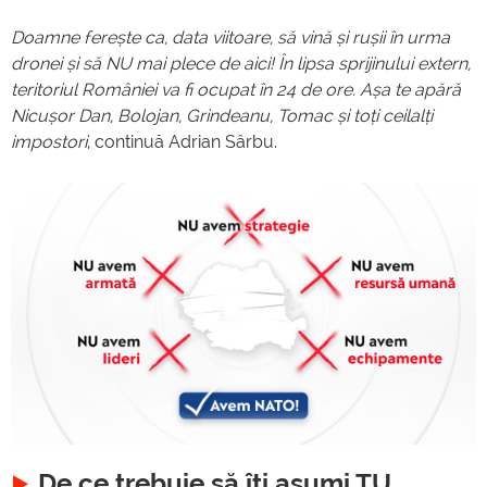
Doamne ferește ca, data viitoare, să vină și rușii în urma
dronei și să NU mai plece de aici! În lipsa sprijinului extern,
teritoriul României va fi ocupat în 24 de ore. Așa te apără
Nicușor Dan, Bolojan, Grindeanu, Tomac și toți ceilalți
impostori
, continuă Adrian Sârbu.
De ce trebuie să îți asumi TU