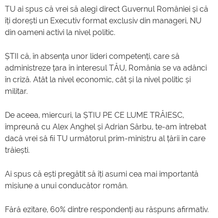
TU ai spus că vrei să alegi direct Guvernul României și că
îți dorești un Executiv format exclusiv din manageri, NU
din oameni activi la nivel politic.
ȘTII că, în absența unor lideri competenți, care să
administreze țara în interesul TĂU, România se va adânci
în criză. Atât la nivel economic, cât și la nivel politic și
militar.
De aceea, miercuri, la ȘTIU PE CE LUME TRĂIESC,
împreună cu Alex Anghel și Adrian Sârbu, te-am întrebat
dacă vrei să fii TU următorul prim-ministru al țării în care
trăiești.
Ai spus că ești pregătit să îți asumi cea mai importantă
misiune a unui conducător român.
Fără ezitare, 60% dintre respondenți au răspuns afirmativ.