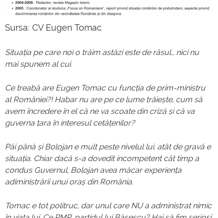
Sursa: CV Eugen Tomac
Situația pe care noi o trăim astăzi este de râsul… nici nu
mai spunem al cui.
Ce treabă are Eugen Tomac cu funcția de prim-ministru
al României?! Habar nu are pe ce lume trăiește, cum să
avem încredere în el că ne va scoate din criză și că va
guverna țara în interesul cetățenilor?
Păi până și Bolojan e mult peste nivelul lui, atât de gravă e
situația. Chiar dacă s-a dovedit incompetent cât timp a
condus Guvernul, Bolojan avea măcar experiența
adiministrării unui oraș din România.
Tomac e tot politruc, dar unul care NU a administrat nimic
în viața lui. Ce PMP, partidul lui Băsescu? Hai să fim serioși,