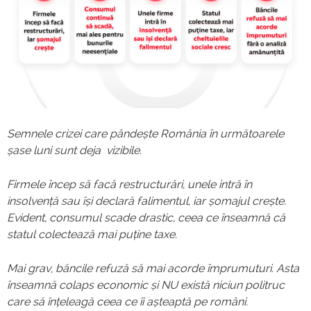
Semnele crizei care pândește România în următoarele
șase luni sunt deja vizibile.
Firmele încep să facă restructurări, unele intră în
insolvență sau își declară falimentul, iar șomajul crește.
Evident, consumul scade drastic, ceea ce înseamnă că
statul colectează mai puține taxe.
Mai grav, băncile refuză să mai acorde împrumuturi. Asta
înseamnă colaps economic și NU există niciun politruc
care să înțeleagă ceea ce îi așteaptă pe români.