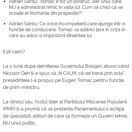
Adrian Sârbu: Tomac e tot un politruc, dar unul care
NU a administrat nimic în viața lui. Cum să crezi că va
scoate el România din prăpastie?!
Adrian Sârbu: Ca orice incompetent care ajunge într-o
funcție de conducere, Tomac va adânci țara în criza în
care au adus-o impostorii dinaintea lui
Ești calm?
La o lună după demiterea Guvernului Bolojan, atunci când
Nicușor Dan ți-a spus să „fii CALM, că vei trece prin asta”,
președintele l-a propus pe Eugen Tomac pentru funcția
de prim-ministru.
La rândul său, fostul lider al Partidului Mișcarea Populară
(PMP) ți-a promis că va prezenta Parlamentului o echipă
de specialiști, alături de care să formeze un Guvern tehnic,
NU unul politic.