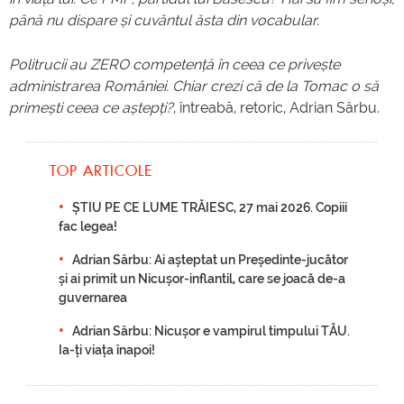
până nu dispare și cuvântul ăsta din vocabular.
Politrucii au ZERO competență în ceea ce privește
administrarea României. Chiar crezi că de la Tomac o să
primești ceea ce aștepți?
, întreabă, retoric, Adrian Sârbu.
TOP ARTICOLE
ȘTIU PE CE LUME TRĂIESC, 27 mai 2026. Copiii
fac legea!
Adrian Sârbu: Ai așteptat un Președinte-jucător
și ai primit un Nicușor-inflantil, care se joacă de-a
guvernarea
Adrian Sârbu: Nicușor e vampirul timpului TĂU.
Ia-ți viața înapoi!