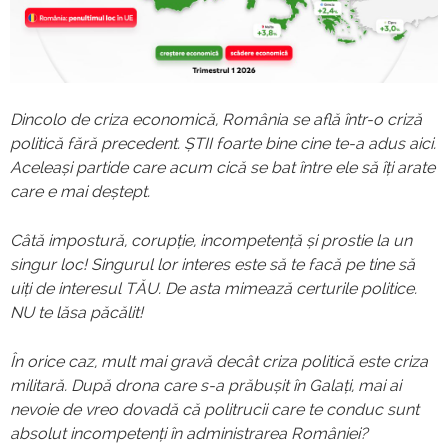
Dincolo de criza economică, România se află într-o criză
politică fără precedent. ȘTII foarte bine cine te-a adus aici.
Aceleași partide care acum cică se bat între ele să îți arate
care e mai deștept.
Câtă impostură, corupție, incompetență și prostie la un
singur loc! Singurul lor interes este să te facă pe tine să
uiți de interesul TĂU. De asta mimează certurile politice.
NU te lăsa păcălit!
În orice caz, mult mai gravă decât criza politică este criza
militară. După drona care s-a prăbușit în Galați, mai ai
nevoie de vreo dovadă că politrucii care te conduc sunt
absolut incompetenți în administrarea României?