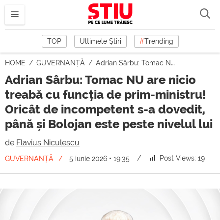
TOP
Ultimele Știri
#
Trending
HOME
GUVERNANȚĂ
Adrian Sârbu: Tomac NU are nicio treabă cu funcția de prim-ministru! Oricât de incompetent s-a dovedit, până și Bolojan este peste nivelul lui
Adrian Sârbu: Tomac NU are nicio
treabă cu funcția de prim-ministru!
Oricât de incompetent s-a dovedit,
până și Bolojan este peste nivelul lui
de
Flavius Niculescu
Post Views:
19
GUVERNANȚĂ
5 iunie 2026 • 19:35