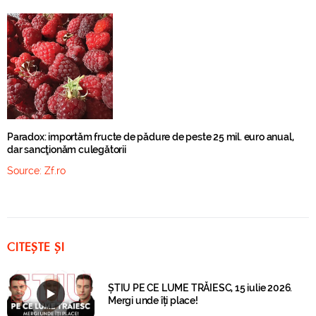
Paradox: importăm fructe de pădure de peste 25 mil. euro anual,
dar sancţionăm culegătorii
Source:
Zf.ro
CITEȘTE ȘI
ȘTIU PE CE LUME TRĂIESC, 15 iulie 2026.
Mergi unde îți place!