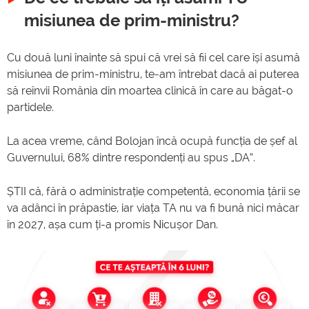
misiunea de prim-ministru?
Cu două luni înainte să spui că vrei să fii cel care își asumă
misiunea de prim-ministru, te-am întrebat dacă ai puterea
să reînvii România din moartea clinică în care au băgat-o
partidele.
La acea vreme, când Bolojan încă ocupă funcția de șef al
Guvernului, 68% dintre respondenți au spus „DA”.
ȘTII că, fără o administrație competentă, economia țării se
va adânci în prăpastie, iar viața TA nu va fi bună nici măcar
în 2027, așa cum ți-a promis Nicușor Dan.