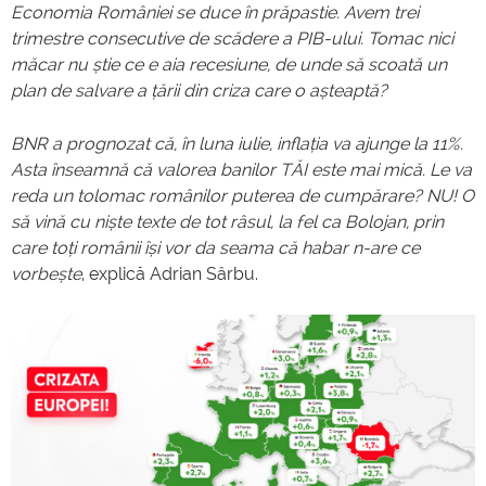
Economia României se duce în prăpastie. Avem trei
trimestre consecutive de scădere a PIB-ului. Tomac nici
măcar nu știe ce e aia recesiune, de unde să scoată un
plan de salvare a țării din criza care o așteaptă?
BNR a prognozat că, în luna iulie, inflația va ajunge la 11%.
Asta înseamnă că valorea banilor TĂI este mai mică. Le va
reda un tolomac românilor puterea de cumpărare? NU! O
să vină cu niște texte de tot râsul, la fel ca Bolojan, prin
care toți românii își vor da seama că habar n-are ce
vorbește
, explică Adrian Sârbu.