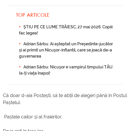
TOP ARTICOLE
ȘTIU PE CE LUME TRĂIESC, 27 mai 2026. Copiii
fac legea!
Adrian Sârbu: Ai așteptat un Președinte-jucător
și ai primit un Nicușor-inflantil, care se joacă de-a
guvernarea
Adrian Sârbu: Nicușor e vampirul timpului TĂU.
Ia-ți viața înapoi!
Că doar d-aia Postești, să te abții de alegeri până în Postul
Paștelui.
Paștele cailor și al fraierilor.