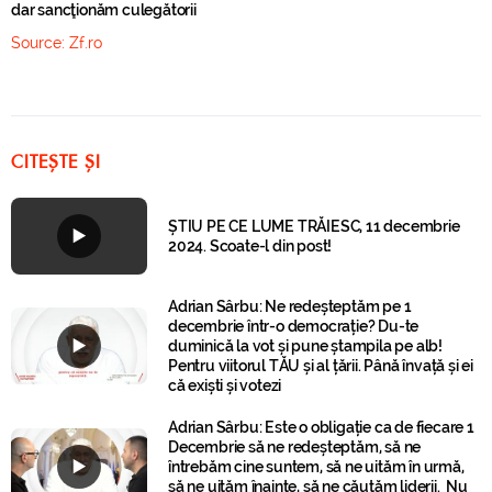
dar sancţionăm culegătorii
Source:
Zf.ro
CITEȘTE ȘI
ȘTIU PE CE LUME TRĂIESC, 11 decembrie
2024. Scoate-l din post!
Adrian Sârbu: Ne redeșteptăm pe 1
decembrie într-o democrație? Du-te
duminică la vot și pune ștampila pe alb!
Pentru viitorul TĂU și al țării. Până învață și ei
că exiști și votezi
Adrian Sârbu: Este o obligație ca de fiecare 1
Decembrie să ne redeșteptăm, să ne
întrebăm cine suntem, să ne uităm în urmă,
să ne uităm înainte, să ne căutăm liderii. Nu