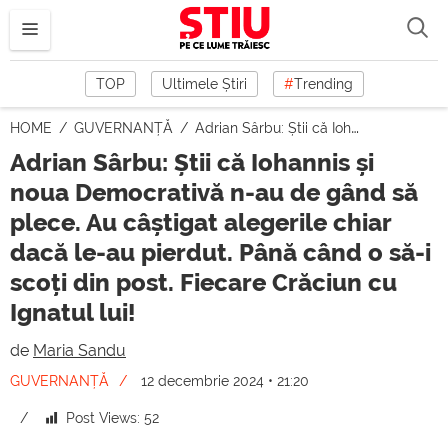
TOP
Ultimele Știri
#
Trending
HOME
GUVERNANȚĂ
Adrian Sârbu: Știi că Iohannis și noua Democrativă n-au de gând să plece. Au câștigat alegerile chiar dacă le-au pierdut. Până când o să-i scoți din post. Fiecare Crăciun cu Ignatul lui!
Adrian Sârbu: Știi că Iohannis și
noua Democrativă n-au de gând să
plece. Au câștigat alegerile chiar
dacă le-au pierdut. Până când o să-i
scoți din post. Fiecare Crăciun cu
Ignatul lui!
de
Maria Sandu
GUVERNANȚĂ
12 decembrie 2024 • 21:20
Post Views:
52