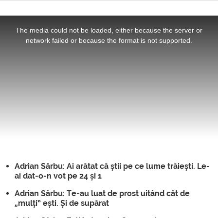
This
is
a
The media could not be loaded, either because the server or
modal
window.
network failed or because the format is not supported.
Adrian Sârbu: Ai arătat că știi pe ce lume trăiești. Le-
ai dat-o-n vot pe 24 și 1
Adrian Sârbu: Te-au luat de prost uitând cât de
„mulți” ești. Și de supărat