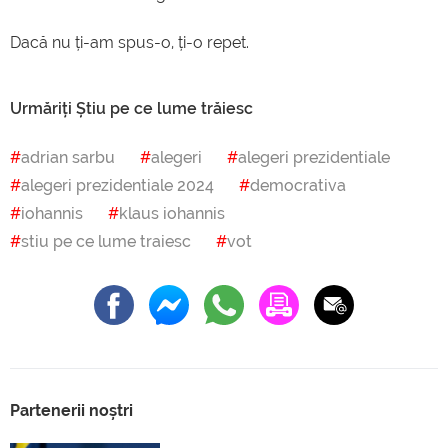
Dacă nu ți-am spus-o, ți-o repet.
Urmăriți Știu pe ce lume trăiesc
adrian sarbu
alegeri
alegeri prezidentiale
alegeri prezidentiale 2024
democrativa
iohannis
klaus iohannis
stiu pe ce lume traiesc
vot
Partenerii noștri