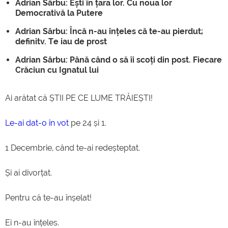
Adrian Sârbu: Ești în țara lor. Cu noua lor
Democrativă la Putere
Adrian Sârbu: Încă n-au înțeles că te-au pierdut;
definitv. Te iau de prost
Adrian Sârbu: Până când o să îi scoți din post. Fiecare
Crăciun cu Ignatul lui
Ai arătat că ȘTII PE CE LUME TRĂIEȘTI!
Le-ai dat-o în vot
pe 24 și 1.
1 Decembrie, când te-ai redeșteptat.
Și ai divorțat.
Pentru că te-au înșelat!
Ei n-au înțeles.