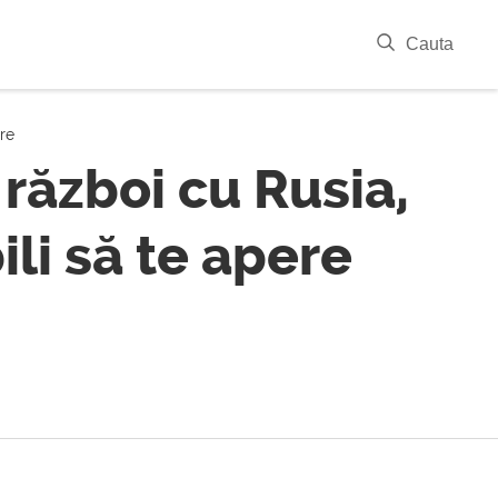
|
Cauta
apere
 război cu Rusia,
bili să te apere