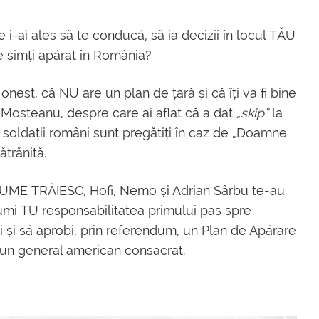
e i-ai ales să te conducă, să ia decizii în locul TĂU
te simți apărat în România?
nest, că NU are un plan de țară și că îți va fi bine
uț Moșteanu, despre care ai aflat că a dat
„skip”
la
ă soldații români sunt pregătiți în caz de „Doamne
bătrănită.
LUME TRĂIESC, Hofi, Nemo și Adrian Sârbu te-au
sumi TU responsabilitatea primului pas spre
rii și să aprobi, prin referendum, un Plan de Apărare
 un general american consacrat.
.