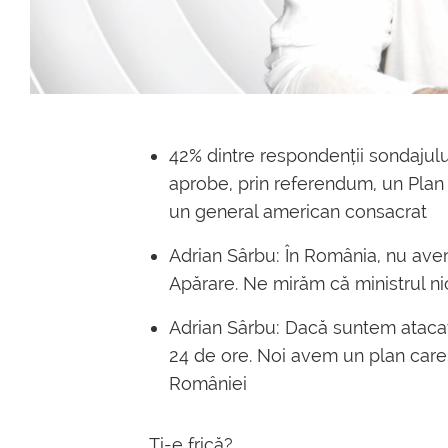
42% dintre respondenții sondaju
aprobe, prin referendum, un Plan
un general american consacrat
Adrian Sârbu: În România, nu avem
Apărare. Ne mirăm că ministrul n
Adrian Sârbu: Dacă suntem ataca
24 de ore. Noi avem un plan care 
României
Ți-e frică?