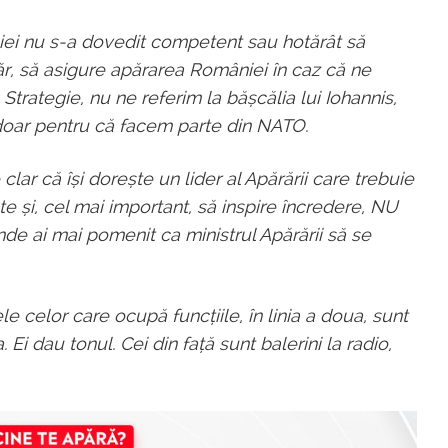
âniei nu s-a dovedit competent sau hotărât să
ăr, să asigure apărarea României în caz că ne
 Strategie, nu ne referim la bășcălia lui Iohannis,
doar pentru că facem parte din NATO.
lar că își dorește un lider al Apărării care trebuie
 și, cel mai important, să inspire încredere, NU
de ai mai pomenit ca ministrul Apărării să se
 celor care ocupă funcțiile, în linia a doua, sunt
Ei dau tonul. Cei din față sunt balerini la radio,