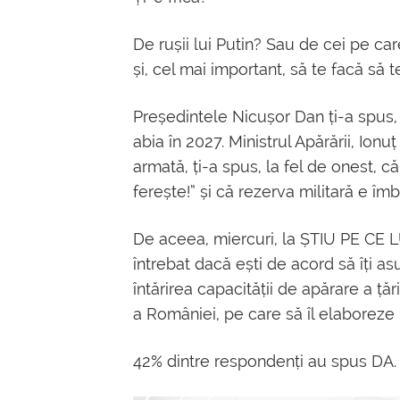
De rușii lui Putin? Sau de cei pe car
și, cel mai important, să te facă să 
Președintele Nicușor Dan ți-a spus, o
abia în 2027. Ministrul Apărării, Ion
armată, ți-a spus, la fel de onest, c
ferește!” și că rezerva militară e îm
De aceea, miercuri, la ȘTIU PE CE 
întrebat dacă ești de acord să îți a
întărirea capacității de apărare a ță
a României, pe care să îl elaboreze
42% dintre respondenți au spus DA