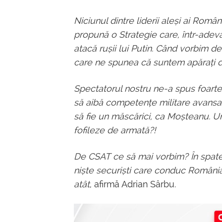
Niciunul dintre liderii aleși ai Rom
propună o Strategie care, într-adev
atacă rușii lui Putin. Când vorbim de
care ne spunea că suntem apărați 
Spectatorul nostru ne-a spus foarte c
să aibă competențe militare avansate
să fie un măscărici, ca Moșteanu. Un
fofileze de armată?!
De CSAT ce să mai vorbim? În spatele
niște securiști care conduc România. 
atât
, afirmă Adrian Sârbu.