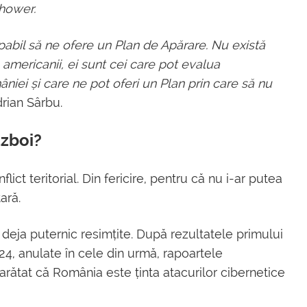
hower.
pabil să ne ofere un Plan de Apărare. Nu există
 americanii, ei sunt cei care pot evalua
iei și care ne pot oferi un Plan prin care să nu
Adrian Sârbu.
ăzboi?
lict teritorial. Din fericire, pentru că nu i-ar putea
tară.
t deja puternic resimțite. După rezultatele primului
024, anulate în cele din urmă, rapoartele
arătat că România este ținta atacurilor cibernetice