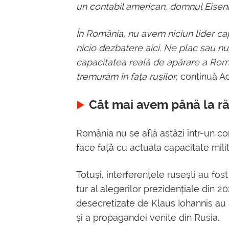
un contabil american, domnul Eisen
În România, nu avem niciun lider ca
nicio dezbatere aici. Ne plac sau nu
capacitatea reală de apărare a Român
tremurăm în fața rușilor
, continuă 
Cât mai avem până la r
România nu se află astăzi într-un conf
face față cu actuala capacitate mili
Totuși, interferențele rusești au fos
tur al alegerilor prezidențiale din 2
desecretizate de Klaus Iohannis au 
și a propagandei venite din Rusia.