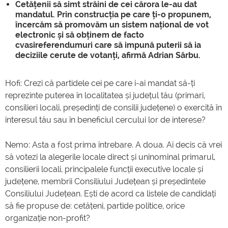
Cetățenii să simt străini de cei cărora le-au dat
mandatul. Prin construcția pe care ți-o propunem,
încercăm să promovăm un sistem național de vot
electronic și să obținem de facto
cvasireferendumuri care să impună puterii să ia
deciziile cerute de votanți, afirmă Adrian Sârbu.
Hofi: Crezi că partidele cei pe care i-ai mandat să-ți
reprezinte puterea în localitatea și județul tău (primari,
consilieri locali, președinți de consilii județene) o exercită în
interesul tău sau în beneficiul cercului lor de interese?
Nemo: Asta a fost prima întrebare. A doua. Ai decis că vrei
să votezi la alegerile locale direct și uninominal primarul,
consilierii locali, principalele funcții executive locale și
județene, membrii Consiliului Județean și președintele
Consiliului Județean. Ești de acord ca listele de candidați
să fie propuse de: cetățeni, partide politice, orice
organizație non-profit?