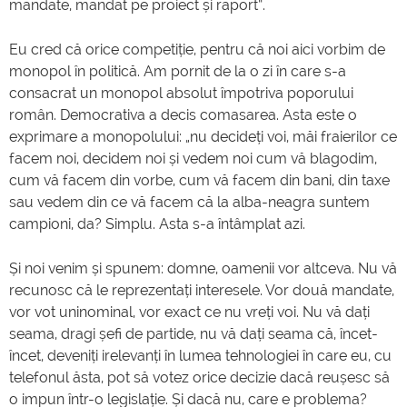
mandate, mandat pe proiect și raport”.
Eu cred că orice competiție, pentru că noi aici vorbim de
monopol în politică. Am pornit de la o zi în care s-a
consacrat un monopol absolut împotriva poporului
român. Democrativa a decis comasarea. Asta este o
exprimare a monopolului: „nu decideți voi, măi fraierilor ce
facem noi, decidem noi și vedem noi cum vă blagodim,
cum vă facem din vorbe, cum vă facem din bani, din taxe
sau vedem din ce vă facem că la alba-neagra suntem
campioni, da? Simplu. Asta s-a întâmplat azi.
Și noi venim și spunem: domne, oamenii vor altceva. Nu vă
recunosc că le reprezentați interesele. Vor două mandate,
vor vot uninominal, vor exact ce nu vreți voi. Nu vă dați
seama, dragi șefi de partide, nu vă dați seama că, încet-
încet, deveniți irelevanți în lumea tehnologiei în care eu, cu
telefonul ăsta, pot să votez orice decizie dacă reușesc să
o impun într-o legislație. Și dacă nu, care e problema?