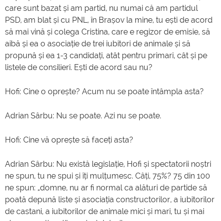
care sunt bazat și am partid, nu numai că am partidul
PSD, am blat și cu PNL, în Brașov la mine, tu ești de acord
să mai vină și colega Cristina, care e regizor de emisie, să
aibă și ea o asociație de trei iubitori de animale și să
propună și ea 1-3 candidați, atât pentru primari, cât și pe
listele de consilieri. Ești de acord sau nu?
Hofi: Cine o oprește? Acum nu se poate întâmpla asta?
Adrian Sârbu: Nu se poate. Azi nu se poate.
Hofi: Cine vă oprește să faceți asta?
Adrian Sârbu: Nu există legislație, Hofi și spectatorii noștri
ne spun, tu ne spui și îți mulțumesc. Câți, 75%? 75 din 100
ne spun: „domne, nu ar fi normal ca alături de partide să
poată depună liste și asociația constructorilor, a iubitorilor
de castani, a iubitorilor de animale mici și mari, tu și mai