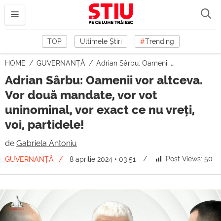
TOP
Ultimele Știri
#
Trending
HOME
GUVERNANȚĂ
Adrian Sârbu: Oamenii vor altceva. Vor două mandate, vor vot uninominal, vor exact ce nu vreți, voi, partidele!
Adrian Sârbu: Oamenii vor altceva.
Vor două mandate, vor vot
uninominal, vor exact ce nu vreți,
voi, partidele!
de
Gabriela Antoniu
Post Views:
50
GUVERNANȚĂ
8 aprilie 2024 • 03:51