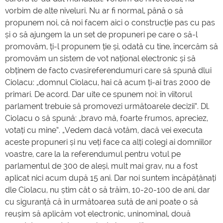
vorbim de alte niveluri. Nu ar fi normal, până o să
propunem noi, că noi facem aici o construcție pas cu pas
și o să ajungem la un set de propuneri pe care o să-l
promovăm, ți-l propunem ție și, odată cu tine, încercăm să
promovăm un sistem de vot național electronic și să
obținem de facto cvasireferendumuri care să spună dlui
Ciolacu: „domnul Ciolacu, hai că acum ți-ai tras 2000 de
primari. De acord. Dar uite ce spunem noi: în viitorul
parlament trebuie să promovezi următoarele decizii”. Dl.
Ciolacu o să spună: „bravo mă, foarte frumos, apreciez,
votați cu mine”. „Vedem dacă votăm, dacă vei executa
aceste propuneri și nu veți face ca alți colegi ai domniilor
voastre, care la la referendumul pentru votul pe
parlamentul de 300 de aleși, mult mai grav, nu a fost
aplicat nici acum după 15 ani. Dar noi suntem încăpățânați
dle Ciolacu, nu știm cât o să trăim, 10-20-100 de ani, dar
cu siguranță că în următoarea sută de ani poate o să
reușim să aplicăm vot electronic, uninominal, două