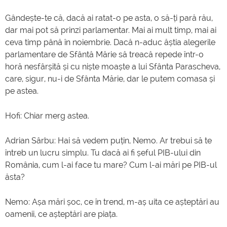
Gândește-te că, dacă ai ratat-o pe asta, o să-ți pară rău,
dar mai pot să prinzi parlamentar. Mai ai mult timp, mai ai
ceva timp până în noiembrie. Dacă n-aduc ăștia alegerile
parlamentare de Sfântă Mărie să treacă repede într-o
horă nesfârșită și cu niște moaște a lui Sfânta Parascheva,
care, sigur, nu-i de Sfânta Mărie, dar le putem comasa și
pe astea.
Hofi: Chiar merg astea.
Adrian Sârbu: Hai să vedem puțin, Nemo. Ar trebui să te
întreb un lucru simplu. Tu dacă ai fi șeful PIB-ului din
România, cum l-ai face tu mare? Cum l-ai mări pe PIB-ul
ăsta?
Nemo: Așa mări șoc, ce în trend, m-aș uita ce așteptări au
oamenii, ce așteptări are piața.