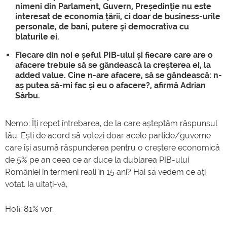
nimeni din Parlament, Guvern, Președinție nu este
interesat de economia țării, ci doar de business-urile
personale, de bani, putere și democrativa cu
blaturile ei.
Fiecare din noi e șeful PIB-ului și fiecare care are o
afacere trebuie să se gândească la creșterea ei, la
added value. Cine n-are afacere, să se gândească: n-
aș putea să-mi fac și eu o afacere?, afirmă Adrian
Sârbu.
Nemo: Îți repet întrebarea, de la care așteptăm răspunsul
tău. Ești de acord să votezi doar acele partide/guverne
care își asumă răspunderea pentru o creștere economică
de 5% pe an ceea ce ar duce la dublarea PIB-ului
României în termeni reali în 15 ani? Hai să vedem ce ați
votat. Ia uitați-vă,
Hofi: 81% vor.