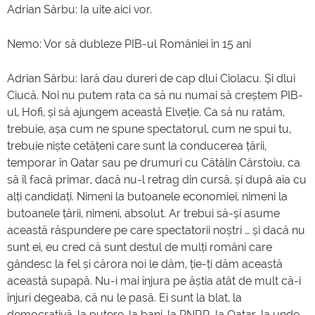
Adrian Sârbu: Ia uite aici vor.
Nemo: Vor să dubleze PIB-ul României în 15 ani
Adrian Sârbu: Iară dau dureri de cap dlui Ciolacu. Și dlui
Ciucă. Noi nu putem rata ca să nu numai să creștem PIB-
ul, Hofi, și să ajungem această Elveție. Ca să nu ratăm,
trebuie, așa cum ne spune spectatorul, cum ne spui tu,
trebuie niște cetățeni care sunt la conducerea țării,
temporar în Qatar sau pe drumuri cu Cătălin Cârstoiu, ca
să îl facă primar, dacă nu-l retrag din cursă, și după aia cu
alți candidați. Nimeni la butoanele economiei, nimeni la
butoanele țării, nimeni, absolut. Ar trebui să-și asume
această răspundere pe care spectatorii noștri … și dacă nu
sunt ei, eu cred că sunt destul de mulți români care
gândesc la fel și cărora noi le dăm, ție-ți dăm această
această supapă. Nu-i mai înjura pe ăștia atât de mult că-i
înjuri degeaba, că nu le pasă. Ei sunt la blat, la
democrativă, la putere, la bani, la PNRR, la Qatar, la unde