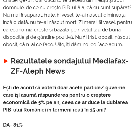
challenge-uri, dar dacă tu te trezești dimineață și spui
domnule, de ce nu crește PIB-ul ăla, că eu sunt supărat?
Nu mai fi supărat, frate, fii vesel, te-ai născut dimineața
încă o dată, nu te-ai născut mort. Zi mersi, fii vesel, pentru
că economia crește și bazată pe nivelul tău de bună
dispoziție și de gândire pozitivă. Nu fii trist, obosit, născut
obosit, că n-ai ce face. Uite, îți dăm noi ce face acum.
Rezultatele sondajului Mediafax-
ZF-Aleph News
Ești de acord să votezi doar acele partide/ guverne
care își asumă răspunderea pentru o creștere
economică de 5% pe an, ceea ce ar duce la dublarea
PIB-ului României în termeni reali în 15 ani?
DA- 81%