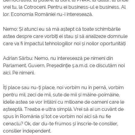
vrei tu, la Cotroceni. Pentru ei business-ul e business. Al
lor. Economia României nu-i interesează.
Nemo: Și atunci eu să mă aștept că toate schimbările
astea despre care vorbiți ei stau și să analizeze domnule
care va fi impactul tehnologiilor noi și noilor oportunități
Adrian Sârbu: Nemo, nu interesează pe nimeni din
Parlament, Guvern, Președinție ș.a.m.d. ce discutăm noi
aici. Pe nimeni.
Îți place sau nu-ți place, noi vorbim nu în pernă, vorbim
pentru mii, zeci de mii, sute de mii și mâine-poimâine,
ideile astea se vor întâlni cu milioane de oameni care le
așteaptă. Treaba e ultra simplă. Vrei să ai un cuvânt de
spus în România și tot ce vorbim noi aici să nu fie
cenaclu? Ok, dar du-te frumos și înscrie-te consilier,
consilier independent.