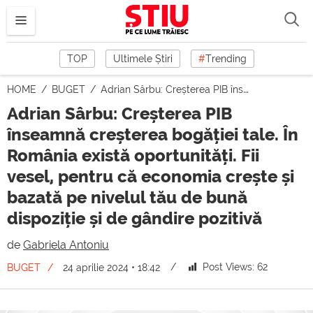
TOP
Ultimele Știri
#
Trending
HOME
BUGET
Adrian Sârbu: Creșterea PIB înseamnă creșterea bogăției tale. În România există oportunități. Fii vesel, pentru că economia crește și bazată pe nivelul tău de bună dispoziție și de gândire pozitivă
Adrian Sârbu: Creșterea PIB
înseamnă creșterea bogăției tale. În
România există oportunități. Fii
vesel, pentru că economia crește și
bazată pe nivelul tău de bună
dispoziție și de gândire pozitivă
de
Gabriela Antoniu
Post Views:
62
BUGET
24 aprilie 2024 • 18:42