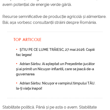
avem potențial de energie verde gârlă.
Resurse semnificative de producție agricolă și alimentare.
Băi, așa vorbesc consultanții străini despre România.
TOP ARTICOLE
ȘTIU PE CE LUME TRĂIESC, 27 mai 2026. Copiii
fac legea!
Adrian Sârbu: Ai așteptat un Președinte-jucător
și ai primit un Nicușor-inflantil, care se joacă de-a
guvernarea
Adrian Sârbu: Nicușor e vampirul timpului TĂU.
Ia-ți viața înapoi!
Stabilitate politică. Până și pe asta o avem. Stabilitate