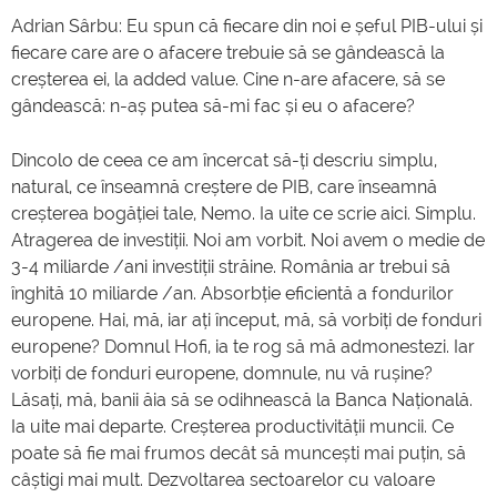
Adrian Sârbu: Eu spun că fiecare din noi e șeful PIB-ului și
fiecare care are o afacere trebuie să se gândească la
creșterea ei, la added value. Cine n-are afacere, să se
gândească: n-aș putea să-mi fac și eu o afacere?
Dincolo de ceea ce am încercat să-ți descriu simplu,
natural, ce înseamnă creștere de PIB, care înseamnă
creșterea bogăției tale, Nemo. Ia uite ce scrie aici. Simplu.
Atragerea de investiții. Noi am vorbit. Noi avem o medie de
3-4 miliarde /ani investiții străine. România ar trebui să
înghită 10 miliarde /an. Absorbție eficientă a fondurilor
europene. Hai, mă, iar ați început, mă, să vorbiți de fonduri
europene? Domnul Hofi, ia te rog să mă admonestezi. Iar
vorbiți de fonduri europene, domnule, nu vă rușine?
Lăsați, mă, banii ăia să se odihnească la Banca Națională.
Ia uite mai departe. Creșterea productivității muncii. Ce
poate să fie mai frumos decât să muncești mai puțin, să
câștigi mai mult. Dezvoltarea sectoarelor cu valoare