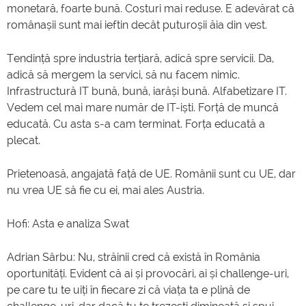
monetară, foarte bună. Costuri mai reduse. E adevărat că
românașii sunt mai ieftin decât puturoșii ăia din vest.
Tendință spre industria terțiară, adică spre servicii. Da,
adică să mergem la servici, să nu facem nimic.
Infrastructură IT bună, bună, iarăși bună. Alfabetizare IT.
Vedem cel mai mare număr de IT-iști. Forță de muncă
educată. Cu asta s-a cam terminat. Forța educată a
plecat.
Prietenoasă, angajată față de UE. Românii sunt cu UE, dar
nu vrea UE să fie cu ei, mai ales Austria.
Hofi: Asta e analiza Swat
Adrian Sârbu: Nu, străinii cred că există în România
oportunități. Evident că ai și provocări, ai și challenge-uri,
pe care tu te uiți în fiecare zi că viața ta e plină de