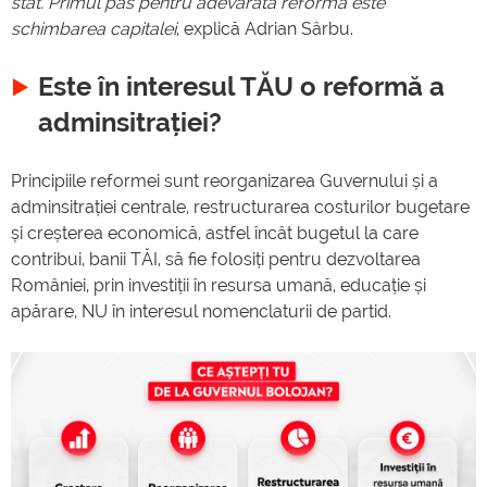
stat. Primul pas pentru adevărata reforma este
schimbarea capitalei
, explică Adrian Sârbu.
Este în interesul TĂU o reformă a
adminsitrației?
Principiile reformei sunt reorganizarea Guvernului și a
adminsitrației centrale, restructurarea costurilor bugetare
și creșterea economică, astfel încât bugetul la care
contribui, banii TĂI, să fie folosiți pentru dezvoltarea
României, prin investiții în resursa umană, educație și
apărare, NU în interesul nomenclaturii de partid.