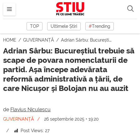
TOP
Ultimele Știri
#
Trending
HOME
GUVERNANȚĂ
Adrian Sârbu: Bucureștiul trebuie să scape de povara nomenclaturii de partid. Așa începe adevărata reformă administrativă a țării, de care Nicușor și Bolojan nu au auzit
Adrian Sârbu: Bucureștiul trebuie să
scape de povara nomenclaturii de
partid. Așa începe adevărata
reformă administrativă a țării, de
care Nicușor și Bolojan nu au auzit
de
Flavius Niculescu
GUVERNANȚĂ
26 septembrie 2025 • 19:20
Post Views:
27