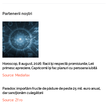
Partenerii noștri
Horoscop, 8 august, 2026: Racii își respectă promisiunile, Leii
primesc apreciere, Capricornii își fac planuri cu persoana iubită
Source:
Mediafax
Paradox: importăm fructe de pădure de peste 25 mil. euro anual,
dar sancţionăm culegătorii
Source:
Zf.ro