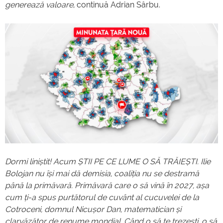
generează valoare
, continuă Adrian Sârbu.
Dormi liniștit! Acum ȘTII PE CE LUME O SĂ TRĂIEȘTI. Ilie
Bolojan nu își mai dă demisia, coaliția nu se destramă
până la primăvară. Primăvară care o să vină în 2027, așa
cum ți-a spus purtătorul de cuvânt al cucuvelei de la
Cotroceni, domnul Nicușor Dan, matematician și
clarvăzător de renume mondial. Când o să te trezești, o să