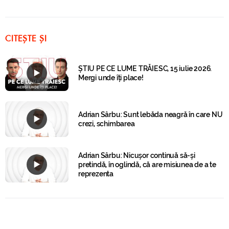
CITEȘTE ȘI
ȘTIU PE CE LUME TRĂIESC, 15 iulie 2026.
Mergi unde îți place!
Adrian Sârbu: Sunt lebăda neagră în care NU
crezi, schimbarea
Adrian Sârbu: Nicușor continuă să-și
pretindă, în oglindă, că are misiunea de a te
reprezenta