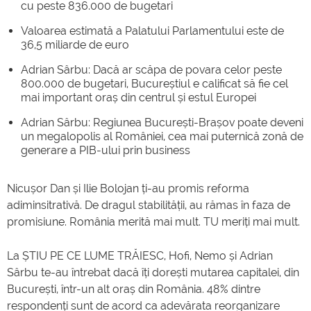
cu peste 836.000 de bugetari
Valoarea estimată a Palatului Parlamentului este de
36,5 miliarde de euro
Adrian Sârbu: Dacă ar scăpa de povara celor peste
800.000 de bugetari, Bucureștiul e calificat să fie cel
mai important oraș din centrul și estul Europei
Adrian Sârbu: Regiunea București-Brașov poate deveni
un megalopolis al României, cea mai puternică zonă de
generare a PIB-ului prin business
Nicușor Dan și Ilie Bolojan ți-au promis reforma
adiminsitrativă. De dragul stabilității, au rămas în faza de
promisiune. România merită mai mult. TU meriți mai mult.
La ȘTIU PE CE LUME TRĂIESC, Hofi, Nemo și Adrian
Sârbu te-au întrebat dacă îți dorești mutarea capitalei, din
București, într-un alt oraș din România. 48% dintre
respondenți sunt de acord ca adevărata reorganizare