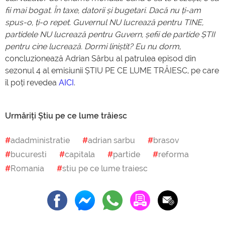
fii mai bogat. În taxe, datorii și bugetari. Dacă nu ți-am
spus-o, ți-o repet. Guvernul NU lucrează pentru TINE,
partidele NU lucrează pentru Guvern, șefii de partide ȘTII
pentru cine lucrează. Dormi liniștit? Eu nu dorm
,
concluzionează Adrian Sârbu al patrulea episod din
sezonul 4 al emisiunii ȘTIU PE CE LUME TRĂIESC, pe care
îl poți revedea
AICI
.
Urmăriți Știu pe ce lume trăiesc
adadministratie
adrian sarbu
brasov
bucuresti
capitala
partide
reforma
Romania
stiu pe ce lume traiesc