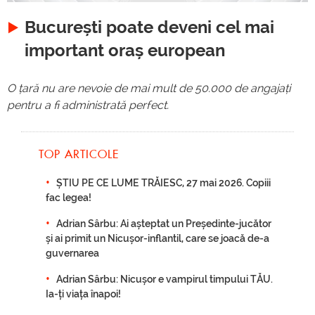
București poate deveni cel mai
important oraș european
O țară nu are nevoie de mai mult de 50.000 de angajați
pentru a fi administrată perfect.
TOP ARTICOLE
ȘTIU PE CE LUME TRĂIESC, 27 mai 2026. Copiii
fac legea!
Adrian Sârbu: Ai așteptat un Președinte-jucător
și ai primit un Nicușor-inflantil, care se joacă de-a
guvernarea
Adrian Sârbu: Nicușor e vampirul timpului TĂU.
Ia-ți viața înapoi!