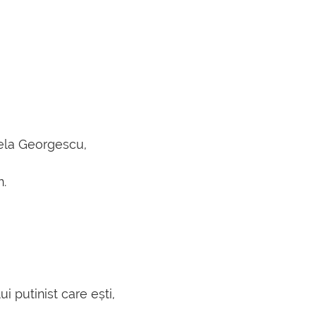
stela Georgescu,
n.
i putinist care ești,