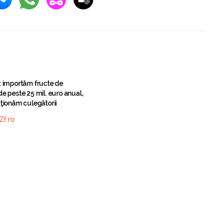
: importăm fructe de
e peste 25 mil. euro anual,
ţionăm culegătorii
Zf.ro