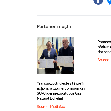
Partenerii noștri
Paradox
pădure d
dar sanc
Source:
Transgaz plănuiește să intre în
acționariatul unei companii din
SUA, lider în exportul de Gaz
Natural Lichefiat
Source:
Mediafax