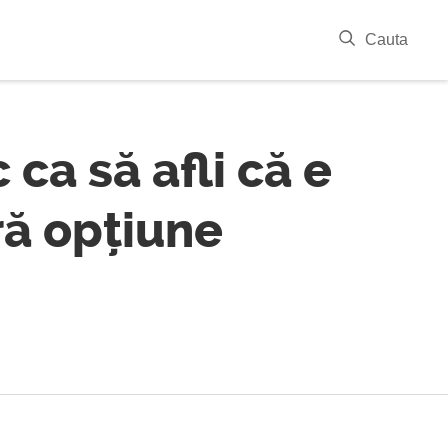
|
Cauta
 ca să afli că e
ră opțiune