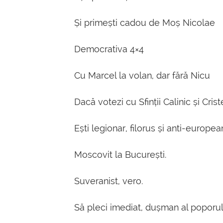
Și primești cadou de Moș Nicolae
Democrativa 4×4
Cu Marcel la volan, dar fără Nicu
Dacă votezi cu Sfinții Calinic și Cri
Ești legionar, filorus și anti-europea
Moscovit la București.
Suveranist, vero.
Să pleci imediat, dușman al poporulu