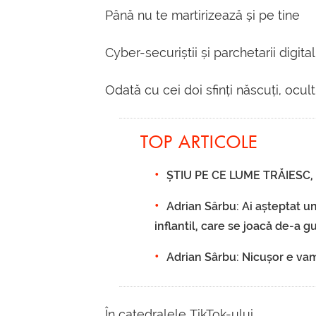
Până nu te martirizează și pe tine
Cyber-securiștii și parchetarii digital
Odată cu cei doi sfinți născuți, ocult
TOP ARTICOLE
ȘTIU PE CE LUME TRĂIESC, 2
Adrian Sârbu: Ai așteptat un
inflantil, care se joacă de-a 
Adrian Sârbu: Nicușor e vamp
În catedralele TikTok-ului.