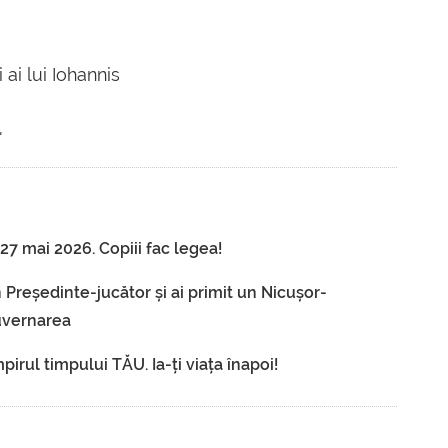
i ai lui Iohannis
,
7 mai 2026. Copiii fac legea!
 Președinte-jucător și ai primit un Nicușor-
guvernarea
irul timpului TĂU. Ia-ți viața înapoi!