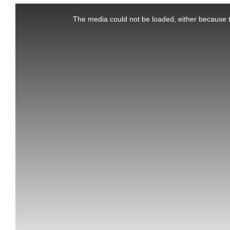
This
is
a
The media could not be loaded, either because t
modal
window.