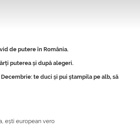
 vid de putere în România.
rți puterea și după alegeri.
8 Decembrie: te duci și pui ștampila pe alb, să
a, ești european vero