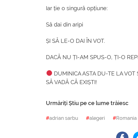
Iar ție o singură opțiune:
Să dai din aripi
ȘI SĂ LE-O DAI ÎN VOT.
DACĂ NU ȚI-AM SPUS-O, ȚI-O REP
DUMINICA ASTA DU-TE LA VOT Ș
SĂ VADĂ CĂ EXIȘTI!
Urmăriți Știu pe ce lume trăiesc
adrian sarbu
alegeri
Romania