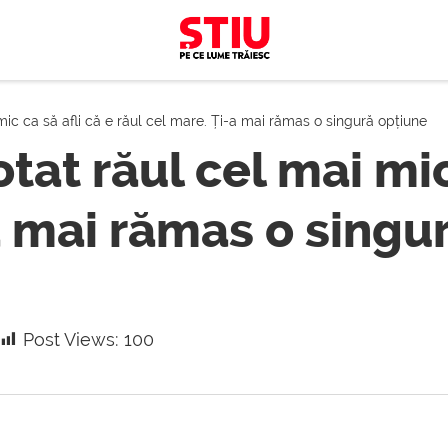
mic ca să afli că e răul cel mare. Ți-a mai rămas o singură opțiune
tat răul cel mai mic
a mai rămas o singu
Post Views:
100