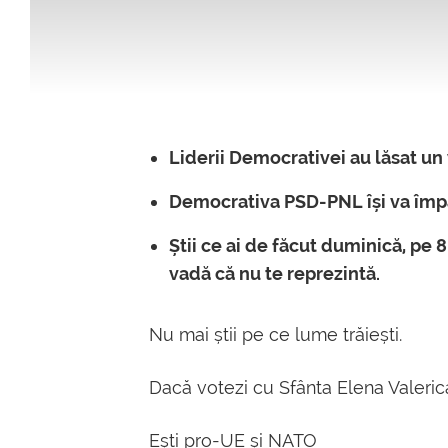
Liderii Democrativei au lăsat un
Democrativa PSD-PNL își va împă
Știi ce ai de făcut duminică, pe 
vadă că nu te reprezintă.
Nu mai știi pe ce lume trăiești.
Dacă votezi cu Sfânta Elena Valeric
Ești pro-UE și NATO