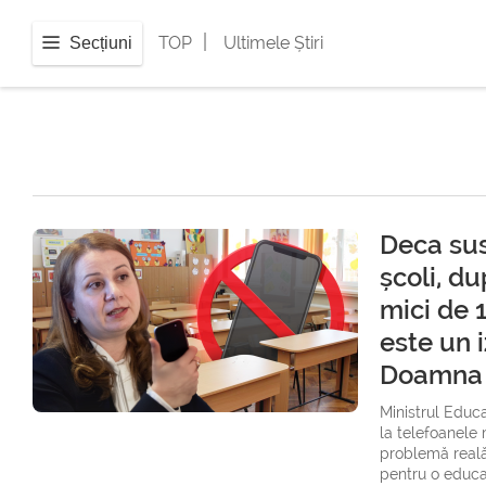
|
TOP
Ultimele Știri
Secțiuni
Deca sus
școli, d
mici de 
este un 
Doamna D
Ministrul Educa
la telefoanele
problemă reală 
pentru o educaț