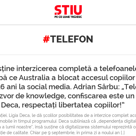
TELEFON
ține interzicerea completă a telefoanelo
upă ce Australia a blocat accesul copiilo
16 ani la social media. Adrian Sârbu: „Te
izvor de knowledge, confiscarea este un
eca, respectați libertatea copiilor!”
ției, Ligia Deca, le dă școlilor posibilitatea de a interzice complet ac
 mobile în timpul programului. Deca subliniază că „dependența digita
a lumii noastre”, însă susține că digitalizarea sistemului reprezintă o
ie de calitate. Chiar pe 9 septembrie, în prima zi a noului an […]