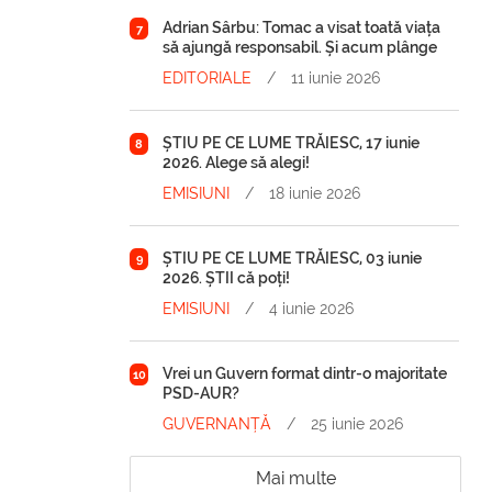
Adrian Sârbu: Tomac a visat toată viața
7
să ajungă responsabil. Și acum plânge
EDITORIALE
/
11 iunie 2026
ȘTIU PE CE LUME TRĂIESC, 17 iunie
8
2026. Alege să alegi!
EMISIUNI
/
18 iunie 2026
ȘTIU PE CE LUME TRĂIESC, 03 iunie
9
2026. ȘTII că poți!
EMISIUNI
/
4 iunie 2026
Vrei un Guvern format dintr-o majoritate
10
PSD-AUR?
GUVERNANȚĂ
/
25 iunie 2026
Mai multe