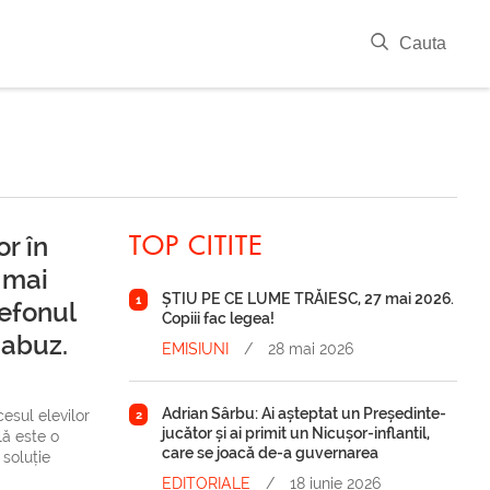
|
Cauta
r în
TOP CITITE
r mai
ȘTIU PE CE LUME TRĂIESC, 27 mai 2026.
1
lefonul
Copiii fac legea!
 abuz.
EMISIUNI
/
28 mai 2026
Adrian Sârbu: Ai așteptat un Președinte-
cesul elevilor
2
jucător și ai primit un Nicușor-inflantil,
lă este o
care se joacă de-a guvernarea
 soluție
EDITORIALE
/
18 iunie 2026