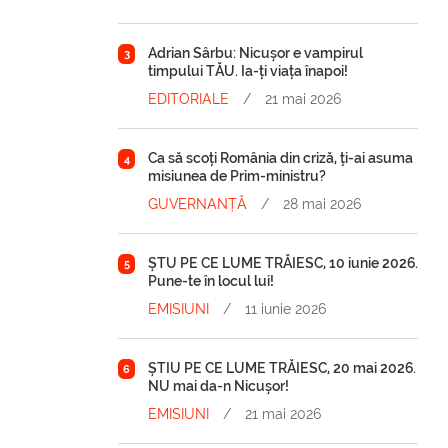
Adrian Sârbu: Nicușor e vampirul
3
timpului TĂU. Ia-ți viața înapoi!
EDITORIALE
/
21 mai 2026
Ca să scoți România din criză, ți-ai asuma
4
misiunea de Prim-ministru?
GUVERNANȚĂ
/
28 mai 2026
ȘTU PE CE LUME TRĂIESC, 10 iunie 2026.
5
Pune-te în locul lui!
EMISIUNI
/
11 iunie 2026
ȘTIU PE CE LUME TRĂIESC, 20 mai 2026.
6
NU mai da-n Nicușor!
EMISIUNI
/
21 mai 2026