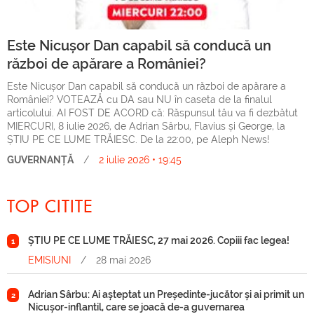
Este Nicușor Dan capabil să conducă un
război de apărare a României?
Este Nicușor Dan capabil să conducă un război de apărare a
României? VOTEAZĂ cu DA sau NU în caseta de la finalul
articolului. AI FOST DE ACORD că: Răspunsul tău va fi dezbătut
MIERCURI, 8 iulie 2026, de Adrian Sârbu, Flavius și George, la
ȘTIU PE CE LUME TRĂIESC. De la 22:00, pe Aleph News!
GUVERNANȚĂ
/
2 iulie 2026 • 19:45
TOP CITITE
ȘTIU PE CE LUME TRĂIESC, 27 mai 2026. Copiii fac legea!
1
EMISIUNI
/
28 mai 2026
Adrian Sârbu: Ai așteptat un Președinte-jucător și ai primit un
2
Nicușor-inflantil, care se joacă de-a guvernarea