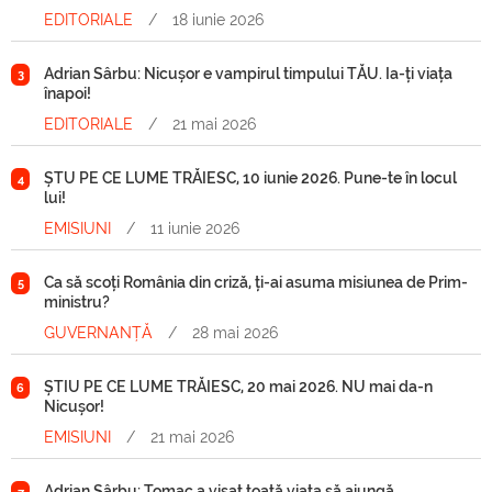
EDITORIALE
/
18 iunie 2026
Adrian Sârbu: Nicușor e vampirul timpului TĂU. Ia-ți viața
3
înapoi!
EDITORIALE
/
21 mai 2026
ȘTU PE CE LUME TRĂIESC, 10 iunie 2026. Pune-te în locul
4
lui!
EMISIUNI
/
11 iunie 2026
Ca să scoți România din criză, ți-ai asuma misiunea de Prim-
5
ministru?
GUVERNANȚĂ
/
28 mai 2026
ȘTIU PE CE LUME TRĂIESC, 20 mai 2026. NU mai da-n
6
Nicușor!
EMISIUNI
/
21 mai 2026
Adrian Sârbu: Tomac a visat toată viața să ajungă