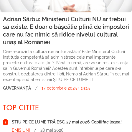
Adrian Sârbu: Ministerul Culturii NU ar trebui
să existe. E doar o bășcălie plină de impostori
care nu fac nimic să ridice nivelul cultural
uriaș al României
Cine reprezintă cultura românilor astăzi? Este Ministerul Culturii
instituția competentă să administreze cele mai importante
proiecte culturale ale țării? Până la urmă, are vreun rost existența
sa în Guvernul României? Acestea sunt întrebările pe care s-a
construit dezbaterea dintre Hofi, Nemo și Adrian Sârbu, în cel mai
recent episod al emisiunii ȘTIU PE CE LUME […]
GUVERNANȚĂ
/
17 octombrie 2025 • 19:15
TOP CITITE
ȘTIU PE CE LUME TRĂIESC, 27 mai 2026. Copiii fac legea!
1
EMISIUNI
/
28 mai 2026