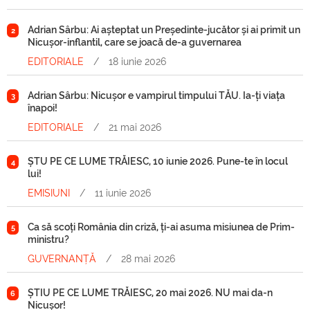
Adrian Sârbu: Ai așteptat un Președinte-jucător și ai primit un
2
Nicușor-inflantil, care se joacă de-a guvernarea
EDITORIALE
/
18 iunie 2026
Adrian Sârbu: Nicușor e vampirul timpului TĂU. Ia-ți viața
3
înapoi!
EDITORIALE
/
21 mai 2026
ȘTU PE CE LUME TRĂIESC, 10 iunie 2026. Pune-te în locul
4
lui!
EMISIUNI
/
11 iunie 2026
Ca să scoți România din criză, ți-ai asuma misiunea de Prim-
5
ministru?
GUVERNANȚĂ
/
28 mai 2026
ȘTIU PE CE LUME TRĂIESC, 20 mai 2026. NU mai da-n
6
Nicușor!