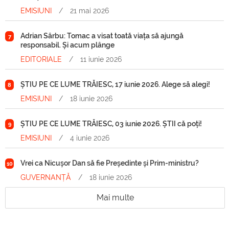
EMISIUNI
/
21 mai 2026
Adrian Sârbu: Tomac a visat toată viața să ajungă
7
responsabil. Și acum plânge
EDITORIALE
/
11 iunie 2026
ȘTIU PE CE LUME TRĂIESC, 17 iunie 2026. Alege să alegi!
8
EMISIUNI
/
18 iunie 2026
ȘTIU PE CE LUME TRĂIESC, 03 iunie 2026. ȘTII că poți!
9
EMISIUNI
/
4 iunie 2026
Vrei ca Nicușor Dan să fie Președinte și Prim-ministru?
10
GUVERNANȚĂ
/
18 iunie 2026
Mai multe