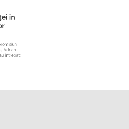
ei în
or
promisiuni
s, Adrian
au întrebat: