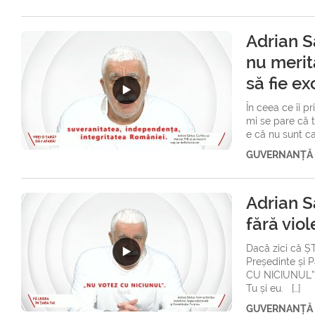
Adrian S
nu merită
să fie ex
În ceea ce îi pr
mi se pare că 
e că nu sunt cap
GUVERNANȚĂ
Adrian Sâ
fără vio
Dacă zici că Ș
Președinte și 
CU NICIUNUL”. Î
Tu și eu. […]
GUVERNANȚĂ