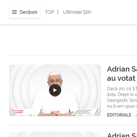
|
TOP
Ultimele Știri
Secțiuni
Adrian Sâ
au votat
Dacă zici că Ș
ăsta, Drept în 
Georgeștii, Sim
nu ți-am spus-o
EDITORIALE
Adrian Sâ