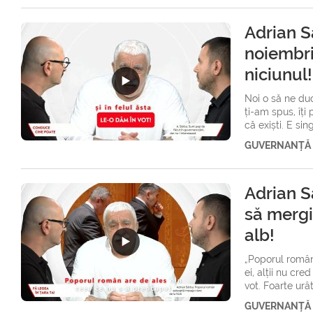
Adrian S
noiembri
niciunul!
Noi o să ne du
ți-am spus, îți 
că exiști. E sin
GUVERNANȚĂ
Adrian S
să mergi
alb!
„Poporul român
ei, alții nu cre
vot. Foarte urâ
GUVERNANȚĂ