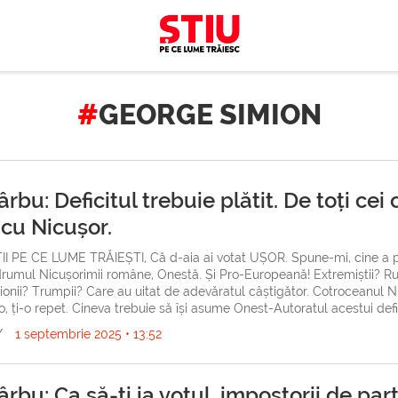
GEORGE SIMION
rbu: Deficitul trebuie plătit. De toți cei 
 cu Nicușor.
TII PE CE LUME TRĂIEȘTI, Că d-aia ai votat UȘOR. Spune-mi, cine a p
drumul Nicușorimii române, Onestă. Și Pro-Europeană! Extremiștii? Ru
ionii? Trumpii? Care au uitat de adevăratul câștigător. Cotroceanul N
, ți-o repet. Cineva trebuie să își asume Onest-Autoratul acestui defici
/
1 septembrie 2025 • 13:52
rbu: Ca să-ți ia votul, impostorii de par