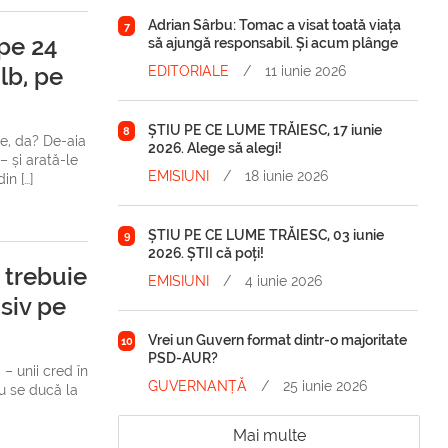
Adrian Sârbu: Tomac a visat toată viața
7
pe 24
să ajungă responsabil. Și acum plânge
lb, pe
EDITORIALE
/
11 iunie 2026
ȘTIU PE CE LUME TRĂIESC, 17 iunie
8
e, da? De-aia
2026. Alege să alegi!
– și arată-le
EMISIUNI
/
18 iunie 2026
in […]
ȘTIU PE CE LUME TRĂIESC, 03 iunie
9
2026. ȘTII că poți!
 trebuie
EMISIUNI
/
4 iunie 2026
siv pe
Vrei un Guvern format dintr-o majoritate
10
PSD-AUR?
– unii cred în
GUVERNANȚĂ
/
25 iunie 2026
 nu se ducă la
Mai multe