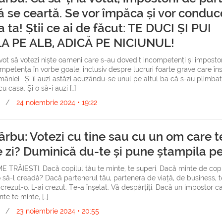
ă se ceartă. Se vor împăca și vor conduc
 ta! Știi ce ai de făcut: TE DUCI ȘI PUI
A PE ALB, ADICĂ PE NICIUNUL!
vot să votezi niște oameni care s-au dovedit incompetenți și impostor
mpetența în vorbe goale, inclusiv despre lucruri foarte grave care î
âniei. Și îi auzi astăzi acuzându-se unul pe altul ba că s-au plimbat
u casa. Și o să-i auzi […]
/
24 noiembrie 2024 • 19:22
ârbu: Votezi cu tine sau cu un om care t
re zi? Duminică du-te și pune ștampila pe
E TRĂIEȘTI. Dacă copilul tău te minte, te superi. Dacă minte de copi
 să-l creadă? Dacă partenerul tău, partenera de viață, de business, 
i crezut-o. L-ai crezut. Te-a înșelat. Vă despărțiți. Dacă un impostor c
te te minte, […]
/
23 noiembrie 2024 • 20:55