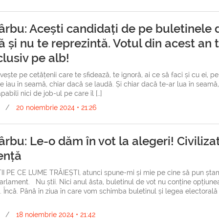
ârbu: Acești candidați de pe buletinele 
 și nu te reprezintă. Votul din acest an 
clusiv pe alb!
ivește pe cetățenii care te sfidează, te ignoră, ai ce să faci și cu ei, p
te iau în seamă, chiar dacă se laudă. Și chiar dacă te-ar lua în seam
abili nici de job-ul pe care îl […]
/
20 noiembrie 2024 • 21:26
rbu: Le-o dăm în vot la alegeri! Civilizat
lență
TII PE CE LUME TRĂIEȘTI, atunci spune-mi și mie pe cine să pun șta
Parlament. Nu știi. Nici anul ăsta, buletinul de vot nu conține opți
ncă. Până în ziua în care vom schimba buletinul și legea electorală ș
/
18 noiembrie 2024 • 21:42