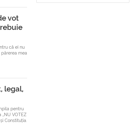
de vot
trebuie
entru că ei nu
ă, părerea mea
, legal,
mpila pentru
unea „NU VOTEZ
i Constituția.