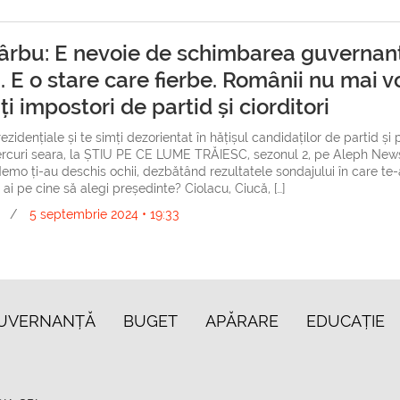
ârbu: E nevoie de schimbarea guvernanț
 E o stare care fierbe. Românii nu mai v
i impostori de partid și ciorditori
rezidențiale și te simți dezorientat în hățișul candidaților de partid și 
ercuri seara, la ȘTIU PE CE LUME TRĂIESC, sezonul 2, pe Aleph New
Nemo ți-au deschis ochii, dezbătând rezultatele sondajului în care te-
u ai pe cine să alegi președinte? Ciolacu, Ciucă, […]
/
5 septembrie 2024 • 19:33
UVERNANȚĂ
BUGET
APĂRARE
EDUCAȚIE