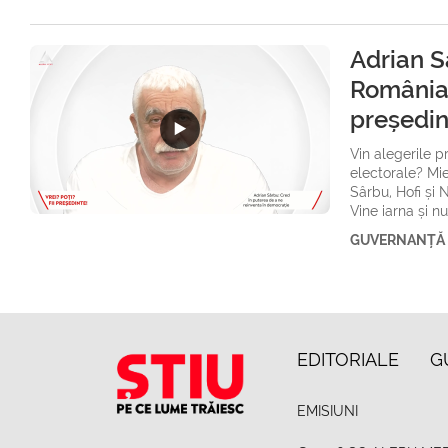
Adrian S
România.
președinț
Vin alegerile p
electorale? Mi
Sârbu, Hofi și 
Vine iarna și n
GUVERNANȚĂ
EDITORIALE
G
EMISIUNI