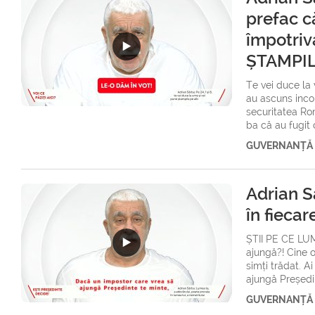
prefac c
împotriva
ȘTAMPIL
Te vei duce la 
au ascuns inco
securitatea Rom
ba că au fugit c
GUVERNANȚĂ
Adrian S
în fieca
ȘTII PE CE LUM
ajungă?! Cine o
simți trădat. A
ajungă Președin
GUVERNANȚĂ