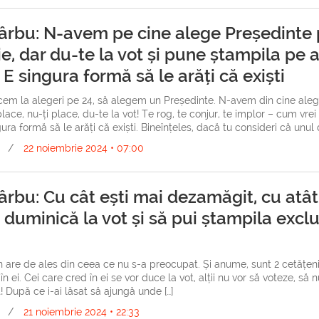
ârbu: N-avem pe cine alege Președinte 
e, dar du-te la vot și pune ștampila pe a
 E singura formă să le arăți că exiști
cem la alegeri pe 24, să alegem un Președinte. N-avem din cine aleg
place, nu-ți place, du-te la vot! Te rog, te conjur, te implor – cum vrei 
gura formă să le arăți că exiști. Bineînțeles, dacă tu consideri că unul d
/
22 noiembrie 2024 • 07:00
ârbu: Cu cât ești mai dezamăgit, cu atât
 duminică la vot și să pui ștampila exclu
 are de ales din ceea ce nu s-a preocupat. Și anume, sunt 2 cetățeni 
d în ei. Cei care cred în ei se vor duce la vot, alții nu vor să voteze, să
t! După ce i-ai lăsat să ajungă unde […]
/
21 noiembrie 2024 • 22:33