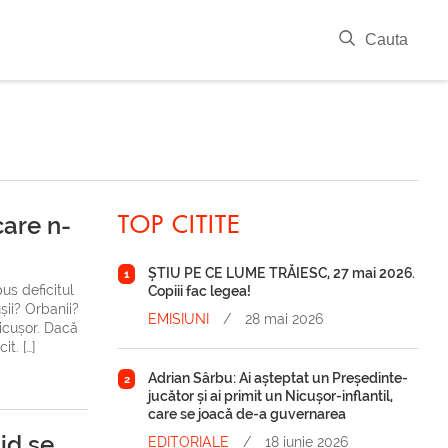
|
Cauta
care n-
TOP CITITE
ȘTIU PE CE LUME TRĂIESC, 27 mai 2026.
1
us deficitul
Copiii fac legea!
șii? Orbanii?
EMISIUNI
/
28 mai 2026
icușor. Dacă
t. […]
Adrian Sârbu: Ai așteptat un Președinte-
2
jucător și ai primit un Nicușor-inflantil,
care se joacă de-a guvernarea
tid se
EDITORIALE
/
18 iunie 2026