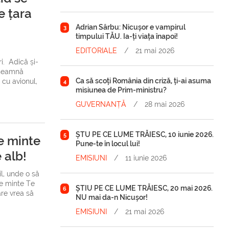
e țara
Adrian Sârbu: Nicușor e vampirul
3
timpului TĂU. Ia-ți viața înapoi!
EDITORIALE
/
21 mai 2026
i. Adică și-
nseamnă
Ca să scoți România din criză, ți-ai asuma
 cu avionul,
4
misiunea de Prim-ministru?
GUVERNANȚĂ
/
28 mai 2026
ȘTU PE CE LUME TRĂIESC, 10 iunie 2026.
5
e minte
Pune-te în locul lui!
 alb!
EMISIUNI
/
11 iunie 2026
l, unde o să
te minte Te
ȘTIU PE CE LUME TRĂIESC, 20 mai 2026.
6
are vrea să
NU mai da-n Nicușor!
EMISIUNI
/
21 mai 2026