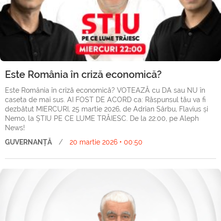
Este România în criză economică?
Este România în criză economică? VOTEAZĂ cu DA sau NU în
caseta de mai sus. AI FOST DE ACORD ca: Răspunsul tău va fi
dezbătut MIERCURI, 25 martie 2026, de Adrian Sârbu, Flavius și
Nemo, la ȘTIU PE CE LUME TRĂIESC. De la 22:00, pe Aleph
News!
GUVERNANȚĂ
/
20 martie 2026 • 00:50