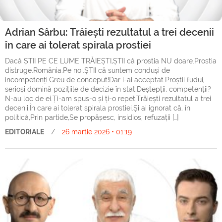
Adrian Sârbu: Trăiești rezultatul a trei decenii
în care ai tolerat spirala prostiei
Dacă ȘTII PE CE LUME TRĂIEȘTI,ȘTII că prostia NU doare.Prostia
distruge.România.Pe noi.ȘTII că suntem conduși de
incompetenți.Greu de conceput!Dar i-ai acceptat.Proștii fudui,
serioși domină pozițiile de decizie în stat.Deștepții, competenții?
N-au loc de ei.Ți-am spus-o și ți-o repet.Trăiești rezultatul a trei
decenii.În care ai tolerat spirala prostiei.Și ai ignorat că, în
politică,Prin partide,Se propășesc, insidios, refuzații […]
EDITORIALE
/
26 martie 2026 • 01:19