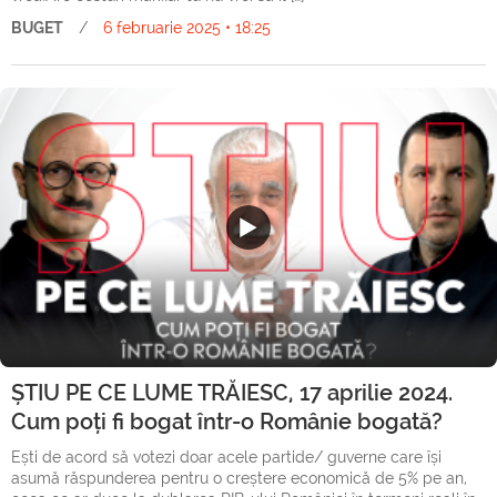
BUGET
/
6 februarie 2025 • 18:25
ȘTIU PE CE LUME TRĂIESC, 17 aprilie 2024.
Cum poți fi bogat într-o Românie bogată?
Ești de acord să votezi doar acele partide/ guverne care își
asumă răspunderea pentru o creștere economică de 5% pe an,