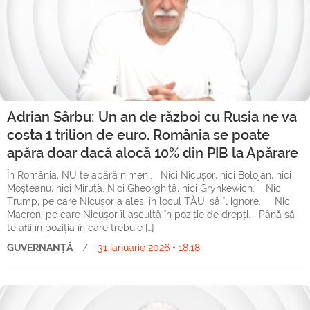
Adrian Sârbu: Un an de război cu Rusia ne va
costa 1 trilion de euro. România se poate
apăra doar dacă alocă 10% din PIB la Apărare
În România, NU te apără nimeni. Nici Nicușor, nici Bolojan, nici
Moșteanu, nici Miruță. Nici Gheorghiță, nici Grynkewich. Nici
Trump, pe care Nicușor a ales, în locul TĂU, să îl ignore. Nici
Macron, pe care Nicușor îl ascultă în poziție de drepți. Până să
te afli în poziția în care trebuie […]
GUVERNANȚĂ
/
31 ianuarie 2026 • 18:18