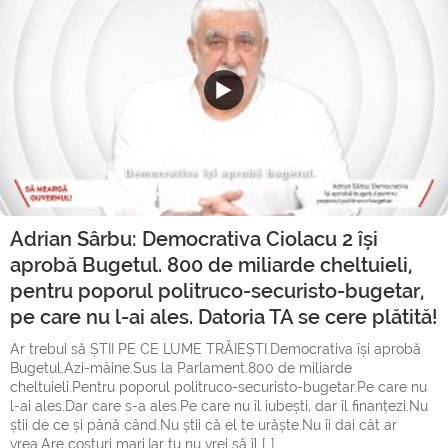
Adrian Sârbu: Democrativa Ciolacu 2 își
aprobă Bugetul. 800 de miliarde cheltuieli,
pentru poporul politruco-securisto-bugetar,
pe care nu l-ai ales. Datoria TA se cere plătită!
Ar trebui să ȘTII PE CE LUME TRĂIEȘTI.Democrativa își aprobă
Bugetul.Azi-mâine.Sus la Parlament.800 de miliarde
cheltuieli.Pentru poporul politruco-securisto-bugetar.Pe care nu
l-ai ales.Dar care s-a ales.Pe care nu îl iubești, dar îl finanțezi.Nu
știi de ce și până când.Nu știi că el te urăște.Nu îi dai cât ar
vrea.Are costuri mari.Iar tu nu vrei să îl […]