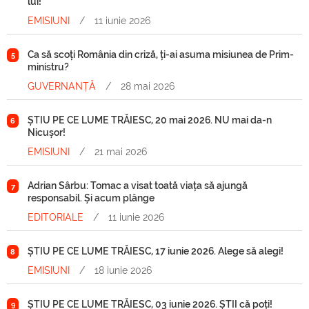
lui!
EMISIUNI
/
11 iunie 2026
Ca să scoți România din criză, ți-ai asuma misiunea de Prim-
5
ministru?
GUVERNANȚĂ
/
28 mai 2026
ȘTIU PE CE LUME TRĂIESC, 20 mai 2026. NU mai da-n
6
Nicușor!
EMISIUNI
/
21 mai 2026
Adrian Sârbu: Tomac a visat toată viața să ajungă
7
responsabil. Și acum plânge
EDITORIALE
/
11 iunie 2026
ȘTIU PE CE LUME TRĂIESC, 17 iunie 2026. Alege să alegi!
8
EMISIUNI
/
18 iunie 2026
ȘTIU PE CE LUME TRĂIESC, 03 iunie 2026. ȘTII că poți!
9