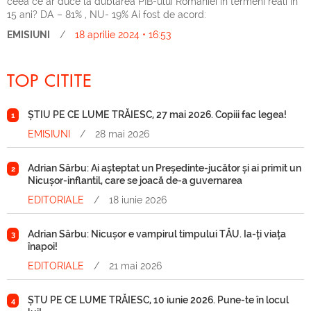
ceea ce ar duce la dublarea PIB-ului României în termeni reali în
15 ani? DA – 81% , NU- 19% Ai fost de acord:
EMISIUNI
/
18 aprilie 2024 • 16:53
TOP CITITE
ȘTIU PE CE LUME TRĂIESC, 27 mai 2026. Copiii fac legea!
1
EMISIUNI
/
28 mai 2026
Adrian Sârbu: Ai așteptat un Președinte-jucător și ai primit un
2
Nicușor-inflantil, care se joacă de-a guvernarea
EDITORIALE
/
18 iunie 2026
Adrian Sârbu: Nicușor e vampirul timpului TĂU. Ia-ți viața
3
înapoi!
EDITORIALE
/
21 mai 2026
ȘTU PE CE LUME TRĂIESC, 10 iunie 2026. Pune-te în locul
4